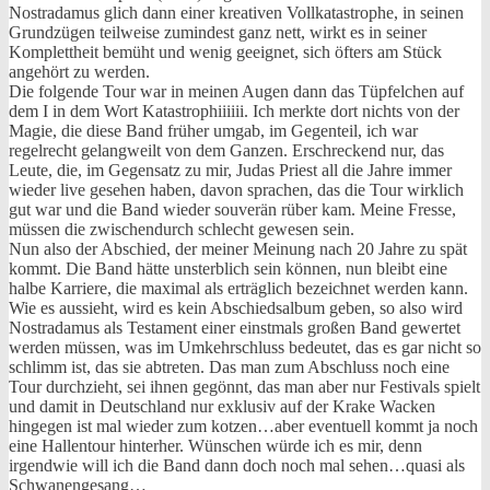
Nostradamus glich dann einer kreativen Vollkatastrophe, in seinen
Grundzügen teilweise zumindest ganz nett, wirkt es in seiner
Komplettheit bemüht und wenig geeignet, sich öfters am Stück
angehört zu werden.
Die folgende Tour war in meinen Augen dann das Tüpfelchen auf
dem I in dem Wort Katastrophiiiiii. Ich merkte dort nichts von der
Magie, die diese Band früher umgab, im Gegenteil, ich war
regelrecht gelangweilt von dem Ganzen. Erschreckend nur, das
Leute, die, im Gegensatz zu mir, Judas Priest all die Jahre immer
wieder live gesehen haben, davon sprachen, das die Tour wirklich
gut war und die Band wieder souverän rüber kam. Meine Fresse,
müssen die zwischendurch schlecht gewesen sein.
Nun also der Abschied, der meiner Meinung nach 20 Jahre zu spät
kommt. Die Band hätte unsterblich sein können, nun bleibt eine
halbe Karriere, die maximal als erträglich bezeichnet werden kann.
Wie es aussieht, wird es kein Abschiedsalbum geben, so also wird
Nostradamus als Testament einer einstmals großen Band gewertet
werden müssen, was im Umkehrschluss bedeutet, das es gar nicht so
schlimm ist, das sie abtreten. Das man zum Abschluss noch eine
Tour durchzieht, sei ihnen gegönnt, das man aber nur Festivals spielt
und damit in Deutschland nur exklusiv auf der Krake Wacken
hingegen ist mal wieder zum kotzen…aber eventuell kommt ja noch
eine Hallentour hinterher. Wünschen würde ich es mir, denn
irgendwie will ich die Band dann doch noch mal sehen…quasi als
Schwanengesang…