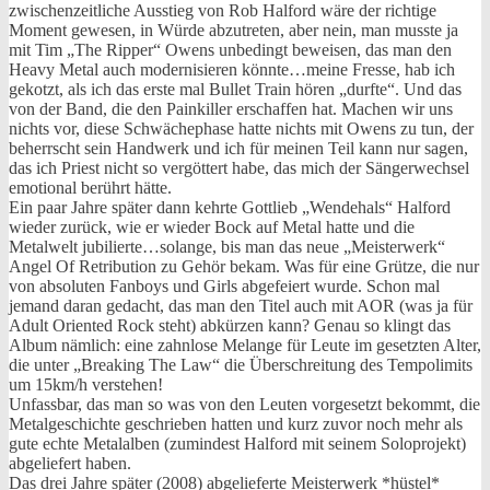
zwischenzeitliche Ausstieg von Rob Halford wäre der richtige
Moment gewesen, in Würde abzutreten, aber nein, man musste ja
mit Tim „The Ripper“ Owens unbedingt beweisen, das man den
Heavy Metal auch modernisieren könnte…meine Fresse, hab ich
gekotzt, als ich das erste mal Bullet Train hören „durfte“. Und das
von der Band, die den Painkiller erschaffen hat. Machen wir uns
nichts vor, diese Schwächephase hatte nichts mit Owens zu tun, der
beherrscht sein Handwerk und ich für meinen Teil kann nur sagen,
das ich Priest nicht so vergöttert habe, das mich der Sängerwechsel
emotional berührt hätte.
Ein paar Jahre später dann kehrte Gottlieb „Wendehals“ Halford
wieder zurück, wie er wieder Bock auf Metal hatte und die
Metalwelt jubilierte…solange, bis man das neue „Meisterwerk“
Angel Of Retribution zu Gehör bekam. Was für eine Grütze, die nur
von absoluten Fanboys und Girls abgefeiert wurde. Schon mal
jemand daran gedacht, das man den Titel auch mit AOR (was ja für
Adult Oriented Rock steht) abkürzen kann? Genau so klingt das
Album nämlich: eine zahnlose Melange für Leute im gesetzten Alter,
die unter „Breaking The Law“ die Überschreitung des Tempolimits
um 15km/h verstehen!
Unfassbar, das man so was von den Leuten vorgesetzt bekommt, die
Metalgeschichte geschrieben hatten und kurz zuvor noch mehr als
gute echte Metalalben (zumindest Halford mit seinem Soloprojekt)
abgeliefert haben.
Das drei Jahre später (2008) abgelieferte Meisterwerk *hüstel*