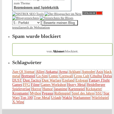
zum Thema:
Rezensionen und Spielekritik
tequilaswelt.de Webutation
Spam wurde blockiert
154.314 Spam
von
Akismet
blockiert.
Schlagwörter
Age Of Sigmar
Allies
Ankama
Arena
Arkham
Asmodee
Axis
black
metal
Brettspiel
Co-Sim
Comic
Cornwall
Cross Cult
Cthulhu
Dofus
DUST
Dust Tactics
Dust Warfare
England
Erdogan
Fantasy Flight
Games
FFG
Filme
Games Workshop
Heavy Metal
Heidelberger
Spieleverlag
Horror
Humor
Japanime
Kartenspiel
Kickstarter
Krosmaster
Mythos
Pegasus
Rollenspiel
Spiel des Jahres
SSU
Star
Wars
Top 100
True Metal
Urlaub
Wakfu
Warhammer
Würfelspiel
X-Wing