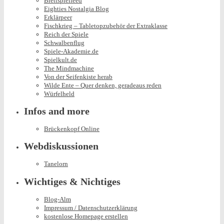
Brettspielfeed
Eighties Nostalgia Blog
Erklärpeer
Fischkrieg – Tabletopzubehör der Extraklasse
Reich der Spiele
Schwalbenflug
Spiele-Akademie.de
Spielkult.de
The Mindmachine
Von der Seifenkiste herab
Wilde Ente – Quer denken, geradeaus reden
Würfelheld
Infos and more
Brückenkopf Online
Webdiskussionen
Tanelorn
Wichtiges & Nichtiges
Blog-Alm
Impressum / Datenschutzerklärung
kostenlose Homepage erstellen