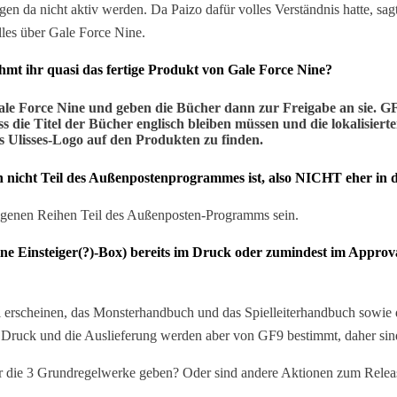
gen da nicht aktiv werden. Da Paizo dafür volles Verständnis hatte, s
les über Gale Force Nine.
ehmt ihr quasi das fertige Produkt von Gale Force Nine?
Gale Force Nine und geben die Bücher dann zur Freigabe an sie.
e Titel der Bücher englisch bleiben müssen und die lokalisierten 
as Ulisses-Logo auf den Produkten zu finden.
nicht Teil des Außenpostenprogrammes ist, also NICHT eher in de
genen Reihen Teil des Außenposten-Programms sein.
ne Einsteiger(?)-Box) bereits im Druck oder zumindest im Approval
erscheinen, das Monsterhandbuch und das Spielleiterhandbuch sowie di
Der Druck und die Auslieferung werden aber von GF9 bestimmt, daher sin
ür die 3 Grundregelwerke geben? Oder sind andere Aktionen zum Relea