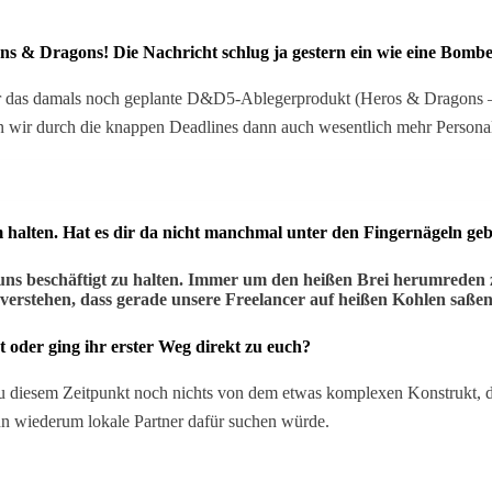
 & Dragons! Die Nachricht schlug ja gestern ein wie eine Bombe.
r das damals noch geplante D&D5-Ablegerprodukt (Heros & Dragons – 
ir durch die knappen Deadlines dann auch wesentlich mehr Personal 
eim halten. Hat es dir da nicht manchmal unter den Fingernägeln
 uns beschäftigt zu halten. Immer um den heißen Brei herumrede
 verstehen, dass gerade unsere Freelancer auf heißen Kohlen saße
oder ging ihr erster Weg direkt zu euch?
u diesem Zeitpunkt noch nichts von dem etwas komplexen Konstrukt, das
ann wiederum lokale Partner dafür suchen würde.