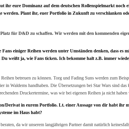
ut ihr eure Dominanz auf dem deutschen Rollenspielmarkt noch e
werden. Plant ihr, euer Portfolio in Zukunft zu verschlanken 
, um Platz für D&D zu schaffen. Wir werden mit den kommenden ei
 Fans einiger Reihen werden unter Umständen denken, dass es mit 
, Du weißt ja, wie Fans ticken. Ich bekomme halt z.B. immer wied
se Reihen betreuen zu können. Torg und Fading Suns werden zum Beisp
hier in Waldems handhaben. Die Übersetzungen bei Star Wars sind das 
prechenden Druckertermine, was wir bei eigenen Reihen ja nicht haben
n/Derivat in eurem Portfolio. Lt. einer Aussage von dir habt ihr 
Systeme im Haus habt?
aten, da wir unserem langjährigen Partner damit natürlich keinesfalls