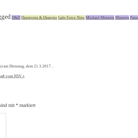
gged
D&D
Dungeons & Dragons
Gale Force Nine
Michael Mingers
Mingers
Paiz
n) am Dienstag, dem 21.3.2017...
spaß vom NSV
»
sind mit
*
markiert