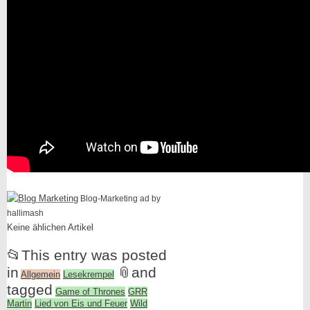
Blog-Marketing ad by
hallimash
Keine ählichen Artikel
📂
This entry was posted
in
📎
and
Allgemein
Lesekrempel
tagged
Game of Thrones
GRR
Martin
Lied von Eis und Feuer
Wild