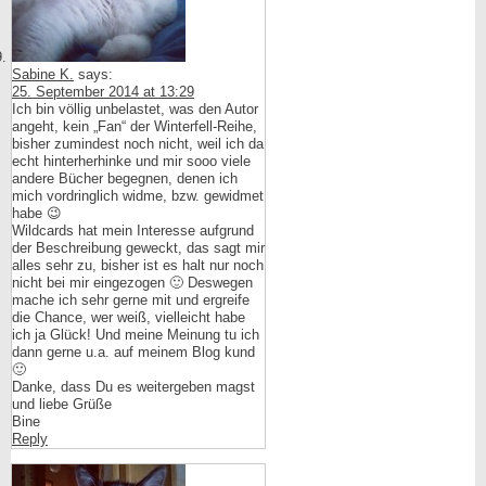
Sabine K.
says:
25. September 2014 at 13:29
Ich bin völlig unbelastet, was den Autor
angeht, kein „Fan“ der Winterfell-Reihe,
bisher zumindest noch nicht, weil ich da
echt hinterherhinke und mir sooo viele
andere Bücher begegnen, denen ich
mich vordringlich widme, bzw. gewidmet
habe 😉
Wildcards hat mein Interesse aufgrund
der Beschreibung geweckt, das sagt mir
alles sehr zu, bisher ist es halt nur noch
nicht bei mir eingezogen 🙂 Deswegen
mache ich sehr gerne mit und ergreife
die Chance, wer weiß, vielleicht habe
ich ja Glück! Und meine Meinung tu ich
dann gerne u.a. auf meinem Blog kund
🙂
Danke, dass Du es weitergeben magst
und liebe Grüße
Bine
Reply