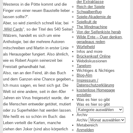
der Extraklasse
Westeros in die Pötte kommt und die
Reich der Spiele
Finger von einer neuen Baustelle lieber
Schwalbenflug
lassen sollte?“.
Spiele-Akademie.de
Spielkult.de
Aber, so wird ziemlich schnell klar, bei
The Mindmachine
„
Wild Cards
“, so der Titel des 540 Seiten
Von der Seifenkiste herab
Wälzers, handelt es sich um eine
Wilde Ente – Quer denken,
Anthologie, bei der mehrere Autoren
geradeaus reden
Würfelheld
mitschreiben und Martin in erster Linie
Infos and more
als Herausgeber fungiert. Also ähnlich,
Brückenkopf Online
wie es Robert Asprin seinerzeit bei
Webdiskussionen
Tanelorn
Freistatt gehandhabt hat.
Wichtiges & Nichtiges
Also, ran an den Feind, äh das Buch
Blog-Alm
und dem Ganzen eine Chance gegeben.
Impressum /
Datenschutzerklärung
Ich muss sagen, es liest sich gut. Die
kostenlose Homepage
Welt ist eine andere, seit in den 40er
erstellen
Jahren ein Virus freigesetzt wurde, der
Was es hier so gibt
die Menschen entweder getötet, mutiert
Was es hier so gibt
oder zu Superhelden hat werden lassen.
Archiv
Wie heißt es so schön im Buch: das
Archiv
Leben verteilt die Karten, manche
Metabereich
ziehen den Joker (sind also körperlich
Anmelden