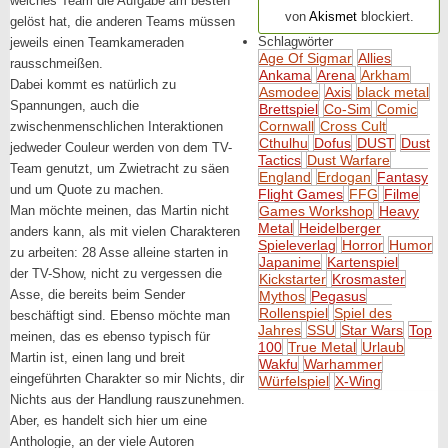
154.320 Spam
welches Team die Aufgabe am besten
von
Akismet
blockiert.
gelöst hat, die anderen Teams müssen
Schlagwörter
jeweils einen Teamkameraden
Age Of Sigmar
Allies
rausschmeißen.
Ankama
Arena
Arkham
Dabei kommt es natürlich zu
Asmodee
Axis
black metal
Spannungen, auch die
Brettspiel
Co-Sim
Comic
Cornwall
Cross Cult
zwischenmenschlichen Interaktionen
Cthulhu
Dofus
DUST
Dust
jedweder Couleur werden von dem TV-
Tactics
Dust Warfare
Team genutzt, um Zwietracht zu säen
England
Erdogan
Fantasy
und um Quote zu machen.
Flight Games
FFG
Filme
Man möchte meinen, das Martin nicht
Games Workshop
Heavy
Metal
Heidelberger
anders kann, als mit vielen Charakteren
Spieleverlag
Horror
Humor
zu arbeiten: 28 Asse alleine starten in
Japanime
Kartenspiel
der TV-Show, nicht zu vergessen die
Kickstarter
Krosmaster
Asse, die bereits beim Sender
Mythos
Pegasus
Rollenspiel
Spiel des
beschäftigt sind. Ebenso möchte man
Jahres
SSU
Star Wars
Top
meinen, das es ebenso typisch für
100
True Metal
Urlaub
Martin ist, einen lang und breit
Wakfu
Warhammer
eingeführten Charakter so mir Nichts, dir
Würfelspiel
X-Wing
Nichts aus der Handlung rauszunehmen.
Aber, es handelt sich hier um eine
Anthologie, an der viele Autoren