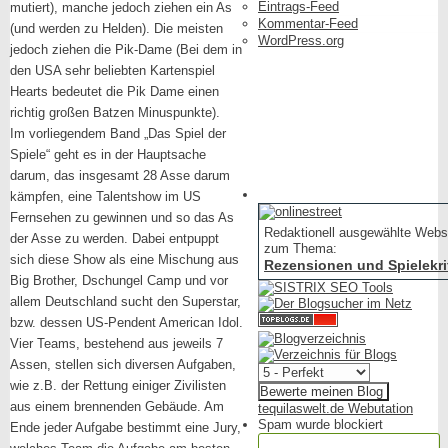
Eintrags-Feed
mutiert), manche jedoch ziehen ein As
Kommentar-Feed
(und werden zu Helden). Die meisten
WordPress.org
jedoch ziehen die Pik-Dame (Bei dem in
den USA sehr beliebten Kartenspiel
Hearts bedeutet die Pik Dame einen
richtig großen Batzen Minuspunkte).
Im vorliegendem Band „Das Spiel der
Spiele“ geht es in der Hauptsache
darum, das insgesamt 28 Asse darum
kämpfen, eine Talentshow im US
Fernsehen zu gewinnen und so das As
Redaktionell ausgewählte Webs
der Asse zu werden. Dabei entpuppt
zum Thema:
sich diese Show als eine Mischung aus
Rezensionen und Spielekri
Big Brother, Dschungel Camp und vor
allem Deutschland sucht den Superstar,
bzw. dessen US-Pendent American Idol.
Vier Teams, bestehend aus jeweils 7
Assen, stellen sich diversen Aufgaben,
wie z.B. der Rettung einiger Zivilisten
aus einem brennenden Gebäude. Am
tequilaswelt.de Webutation
Spam wurde blockiert
Ende jeder Aufgabe bestimmt eine Jury,