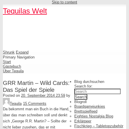
Skip to content
Tequilas Welt
Shrunk
Expand
Primary Navigation
Start
Gästebuch
Über Tequila
Blog durchsuchen
GRR Martin – Wild Cards:
Search for:
Das Spiel der Spiele
Posted on
20. September 2014 23:59
by
Blogroll
Tequila
15 Comments
Boardgamejunkies
Da bekommt man ein Buch in die Hand,
Brettspielfeed
über das man schreiben soll und denkt
Eighties Nostalgia Blog
sich „George R.R. Martin? – Sollte der
Erklärpeer
Fischkrieg – Tabletopzubehör
nicht lieber zusehen, das er mit