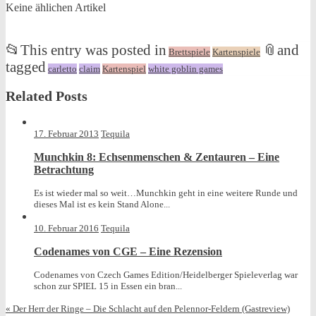
Keine ählichen Artikel
📂
This entry was posted in
📎
and
Brettspiele
Kartenspiele
tagged
carletto
claim
Kartenspiel
white goblin games
Related Posts
17. Februar 2013
Tequila
Munchkin 8: Echsenmenschen & Zentauren – Eine
Betrachtung
Es ist wieder mal so weit…Munchkin geht in eine weitere Runde und
dieses Mal ist es kein Stand Alone...
10. Februar 2016
Tequila
Codenames von CGE – Eine Rezension
Codenames von Czech Games Edition/Heidelberger Spieleverlag war
schon zur SPIEL 15 in Essen ein bran...
«
Der Herr der Ringe – Die Schlacht auf den Pelennor-Feldern (Gastreview)