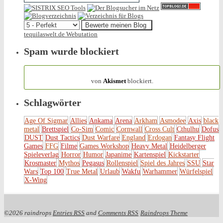
tequilaswelt.de Webutation
Spam wurde blockiert
154.314 Spam
von
Akismet
blockiert.
Schlagwörter
Age Of Sigmar
Allies
Ankama
Arena
Arkham
Asmodee
Axis
black
metal
Brettspiel
Co-Sim
Comic
Cornwall
Cross Cult
Cthulhu
Dofus
DUST
Dust Tactics
Dust Warfare
England
Erdogan
Fantasy Flight
Games
FFG
Filme
Games Workshop
Heavy Metal
Heidelberger
Spieleverlag
Horror
Humor
Japanime
Kartenspiel
Kickstarter
Krosmaster
Mythos
Pegasus
Rollenspiel
Spiel des Jahres
SSU
Star
Wars
Top 100
True Metal
Urlaub
Wakfu
Warhammer
Würfelspiel
X-Wing
©2026 raindrops
Entries RSS
and
Comments RSS
Raindrops Theme