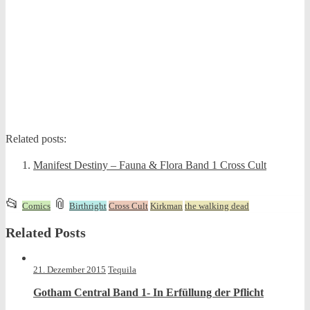
Related posts:
Manifest Destiny – Fauna & Flora Band 1 Cross Cult
This
and
📂
📎
Comics
Birthright
Cross Cult
Kirkman
the walking dead
entry
tagged
Related Posts
was
posted
in
21. Dezember 2015
Tequila
Gotham Central Band 1- In Erfüllung der Pflicht