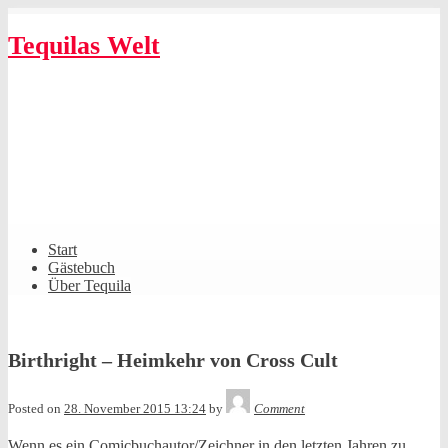
Skip
to
Tequilas Welt
content
Shrunk
Expand
Primary
Start
Navigation
Gästebuch
Über Tequila
Birthright – Heimkehr von Cross Cult
Tequila
Posted on
28. November 2015 13:24
by
Comment
Wenn es ein Comicbuchautor/Zeichner in den letzten Jahren zu