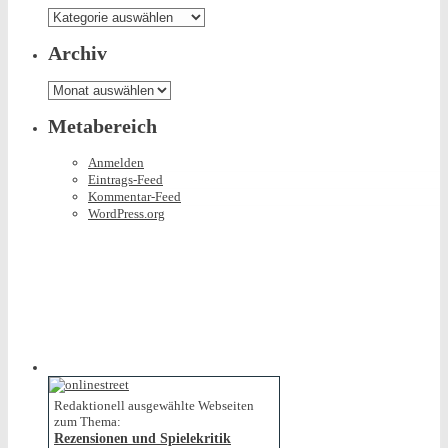
Was
es
hier
Archiv
so
gibt
Archiv
Metabereich
Anmelden
Eintrags-Feed
Kommentar-Feed
WordPress.org
Redaktionell ausgewählte Webseiten
zum Thema:
Rezensionen und Spielekritik