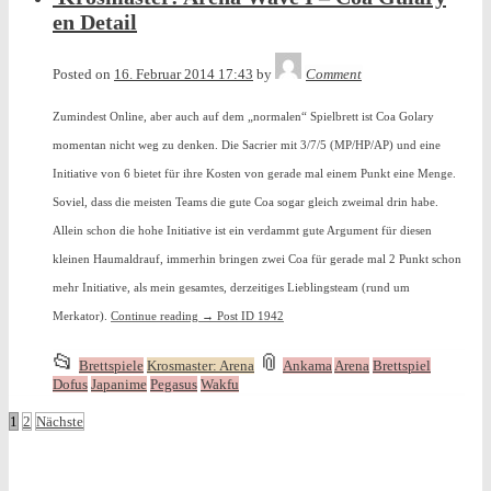
posted
en Detail
in
Tequila
Posted on
16. Februar 2014 17:43
by
Comment
Zumindest Online, aber auch auf dem „normalen“ Spielbrett ist Coa Golary
momentan nicht weg zu denken. Die Sacrier mit 3/7/5 (MP/HP/AP) und eine
Initiative von 6 bietet für ihre Kosten von gerade mal einem Punkt eine Menge.
Soviel, dass die meisten Teams die gute Coa sogar gleich zweimal drin habe.
Allein schon die hohe Initiative ist ein verdammt gute Argument für diesen
kleinen Haumaldrauf, immerhin bringen zwei Coa für gerade mal 2 Punkt schon
mehr Initiative, als mein gesamtes, derzeitiges Lieblingsteam (rund um
Merkator).
Continue reading
→
Post ID 1942
This
and
📂
📎
Brettspiele
Krosmaster: Arena
Ankama
Arena
Brettspiel
entry
tagged
Dofus
Japanime
Pegasus
Wakfu
was
Beitragsnavigation
1
2
Nächste
posted
in