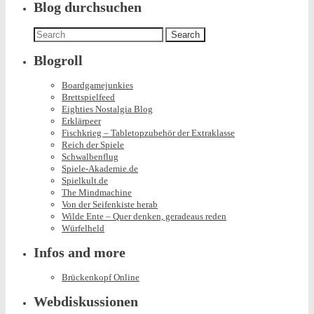
Blog durchsuchen
Search
for:
Blogroll
Boardgamejunkies
Brettspielfeed
Eighties Nostalgia Blog
Erklärpeer
Fischkrieg – Tabletopzubehör der Extraklasse
Reich der Spiele
Schwalbenflug
Spiele-Akademie.de
Spielkult.de
The Mindmachine
Von der Seifenkiste herab
Wilde Ente – Quer denken, geradeaus reden
Würfelheld
Infos and more
Brückenkopf Online
Webdiskussionen