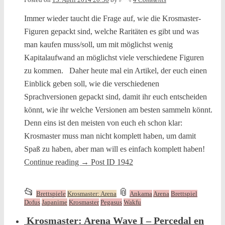
Immer wieder taucht die Frage auf, wie die Krosmaster-
Figuren gepackt sind, welche Raritäten es gibt und was
man kaufen muss/soll, um mit möglichst wenig
Kapitalaufwand an möglichst viele verschiedene Figuren
zu kommen. Daher heute mal ein Artikel, der euch einen
Einblick geben soll, wie die verschiedenen
Sprachversionen gepackt sind, damit ihr euch entscheiden
könnt, wie ihr welche Versionen am besten sammeln könnt.
Denn eins ist den meisten von euch eh schon klar:
Krosmaster muss man nicht komplett haben, um damit
Spaß zu haben, aber man will es einfach komplett haben!
Continue reading
→
Post ID 1942
This
and
📂
📎
Brettspiele
Krosmaster: Arena
Ankama
Arena
Brettspiel
entry
tagged
Dofus
Japanime
Krosmaster
Pegasus
Wakfu
was
Krosmaster: Arena Wave I – Percedal en