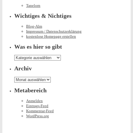
Tanelorn
Wichtiges & Nichtiges
Blog-Alm
Impressum / Datenschutzerklärung
kostenlose Homepage erstellen
Was es hier so gibt
Was
es
hier
Archiv
so
gibt
Archiv
Metabereich
Anmelden
Eintrags-Feed
Kommentar-Feed
WordPress.org