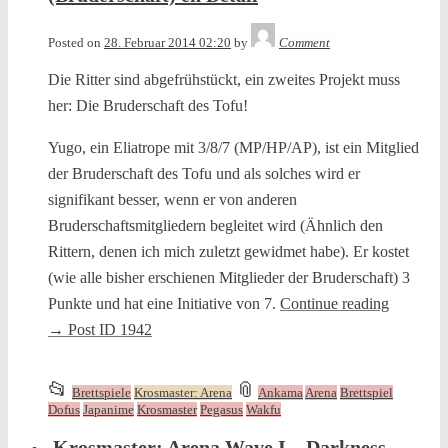
in
Tequila
Posted on
28. Februar 2014 02:20
by
Comment
Die Ritter sind abgefrühstückt, ein zweites Projekt muss
her: Die Bruderschaft des Tofu!
Yugo, ein Eliatrope mit 3/8/7 (MP/HP/AP), ist ein Mitglied
der Bruderschaft des Tofu und als solches wird er
signifikant besser, wenn er von anderen
Bruderschaftsmitgliedern begleitet wird (Ähnlich den
Rittern, denen ich mich zuletzt gewidmet habe). Er kostet
(wie alle bisher erschienen Mitglieder der Bruderschaft) 3
Punkte und hat eine Initiative von 7.
Continue reading
→
Post ID 1942
This
and
📂
📎
Brettspiele
Krosmaster: Arena
Ankama
Arena
Brettspiel
entry
tagged
Dofus
Japanime
Krosmaster
Pegasus
Wakfu
was
Krosmaster: Arena Wave I – Darkness