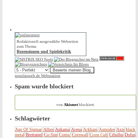
Redaktionell ausgewählte Webseiten
zum Thema:
Rezensionen und Spielekritik
tequilaswelt.de Webutation
Spam wurde blockiert
154.320 Spam
von
Akismet
blockiert.
Schlagwörter
Age Of Sigmar
Allies
Ankama
Arena
Arkham
Asmodee
Axis
black
metal
Brettspiel
Co-Sim
Comic
Cornwall
Cross Cult
Cthulhu
Dofus