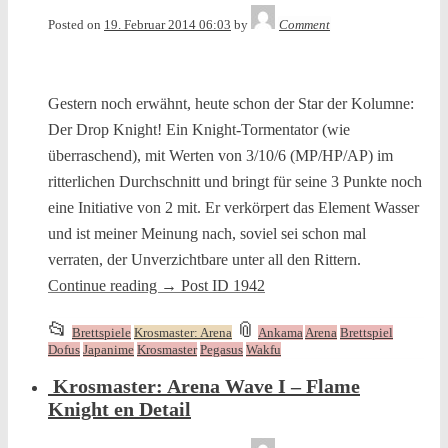
Tequila
Posted on
19. Februar 2014 06:03
by
Comment
Gestern noch erwähnt, heute schon der Star der Kolumne:
Der Drop Knight! Ein Knight-Tormentator (wie
überraschend), mit Werten von 3/10/6 (MP/HP/AP) im
ritterlichen Durchschnitt und bringt für seine 3 Punkte noch
eine Initiative von 2 mit. Er verkörpert das Element Wasser
und ist meiner Meinung nach, soviel sei schon mal
verraten, der Unverzichtbare unter all den Rittern.
Continue reading
→
Post ID 1942
This
and
📂
📎
Brettspiele
Krosmaster: Arena
Ankama
Arena
Brettspiel
entry
tagged
Dofus
Japanime
Krosmaster
Pegasus
Wakfu
was
Krosmaster: Arena Wave I – Flame
posted
Knight en Detail
in
Tequila