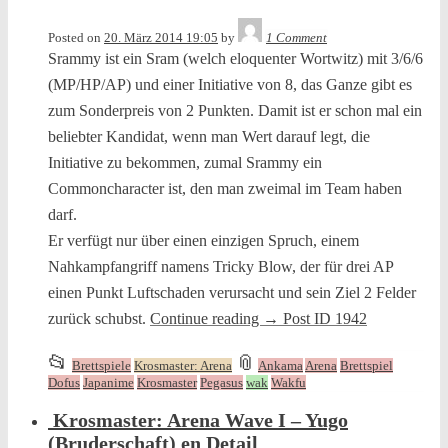
in
Tequila
Posted on
20. März 2014 19:05
by
1 Comment
Srammy ist ein Sram (welch eloquenter Wortwitz) mit 3/6/6
(MP/HP/AP) und einer Initiative von 8, das Ganze gibt es
zum Sonderpreis von 2 Punkten. Damit ist er schon mal ein
beliebter Kandidat, wenn man Wert darauf legt, die
Initiative zu bekommen, zumal Srammy ein
Commoncharacter ist, den man zweimal im Team haben
darf.
Er verfügt nur über einen einzigen Spruch, einem
Nahkampfangriff namens Tricky Blow, der für drei AP
einen Punkt Luftschaden verursacht und sein Ziel 2 Felder
zurück schubst.
Continue reading
→
Post ID 1942
This
and
📂
📎
Brettspiele
Krosmaster: Arena
Ankama
Arena
Brettspiel
entry
tagged
Dofus
Japanime
Krosmaster
Pegasus
wak
Wakfu
was
Krosmaster: Arena Wave I – Yugo
posted
(Bruderschaft) en Detail