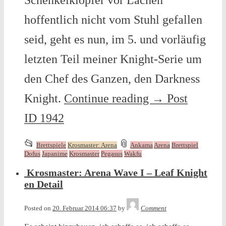
Schenkelklopfer vor Lachen
hoffentlich nicht vom Stuhl gefallen
seid, geht es nun, im 5. und vorläufig
letzten Teil meiner Knight-Serie um
den Chef des Ganzen, den Darkness
Knight.
Continue reading
→
Post
ID 1942
This
and
📂
📎
Brettspiele
Krosmaster: Arena
Ankama
Arena
Brettspiel
entry
tagged
Dofus
Japanime
Krosmaster
Pegasus
Wakfu
was
Krosmaster: Arena Wave I – Leaf Knight
posted
en Detail
in
Tequila
Posted on
20. Februar 2014 06:37
by
Comment