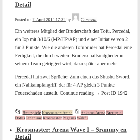
posted
Detail
in
Tequila
Posted on
7. April 2014 17:32
by
Comment
Ein weiteres Mitglied der Bruderschaft des Tofu, Percedal,
ein Iop mit 3/10/6 (MP/HP/AP) und einer Initiative von 2
für 3 Punkte. Wie die anderen Tofubrüder hat Percedal eine
Fertigkeit, die durch weitere Bruderschaftsmitglieder in
seinem Team getriggert wird, dazu später aber mehr.
Percedal hat zwei Sprüche: Zum einen das Shushu Sword,
ein Nahkampfangriff, der für 4 AP gleich 3 Punkte
Feuerschaden austeilt.
Continue reading
→
Post ID 1942
This
and
📂
📎
Brettspiele
Krosmaster: Arena
Ankama
Arena
Brettspiel
entry
tagged
Dofus
Japanime
Krosmaster
Pegasus
Wakfu
was
Krosmaster: Arena Wave I – Srammy en
posted
Detail