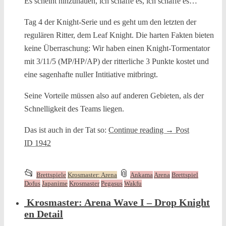
Es scheint hinzuhauen, ich schaffe es, ich schaffe es…
Tag 4 der Knight-Serie und es geht um den letzten der
regulären Ritter, dem Leaf Knight. Die harten Fakten bieten
keine Überraschung: Wir haben einen Knight-Tormentator
mit 3/11/5 (MP/HP/AP) der ritterliche 3 Punkte kostet und
eine sagenhafte nuller Intitiative mitbringt.
Seine Vorteile müssen also auf anderen Gebieten, als der
Schnelligkeit des Teams liegen.
Das ist auch in der Tat so:
Continue reading
→
Post
ID 1942
This
and
📂
📎
Brettspiele
Krosmaster: Arena
Ankama
Arena
Brettspiel
entry
tagged
Dofus
Japanime
Krosmaster
Pegasus
Wakfu
was
Krosmaster: Arena Wave I – Drop Knight
posted
en Detail
in