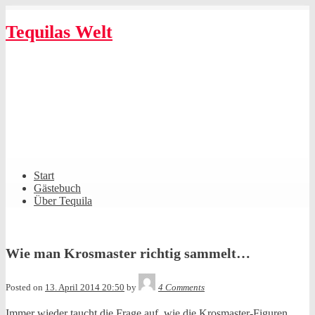
Skip
to
Tequilas Welt
content
Shrunk
Expand
Primary
Start
Navigation
Gästebuch
Über Tequila
Wie man Krosmaster richtig sammelt…
Tequila
Posted on
13. April 2014 20:50
by
4 Comments
Immer wieder taucht die Frage auf, wie die Krosmaster-Figuren