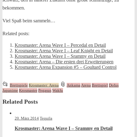
bekommen.
Viel Spaß beim sammeln…
Related posts:
Krosmaster: Arena Wave I – Percedal en Detail
Krosmaster: Arena Wave I – Leaf Knight en Detail
Krosmaster: Arena Wave I – Srammy en Detail
Krosmaster: Arena – Die ersten drei Erweiterungen
Krosmaster: Arena Expansion #5 – Goultard Control
This
and
📂
📎
Brettspiele
Krosmaster: Arena
Ankama
Arena
Brettspiel
Dofus
entry
tagged
Japanime
Krosmaster
Pegasus
Wakfu
was
Related Posts
posted
in
20. März 2014
Tequila
Krosmaster: Arena Wave I – Srammy en Detail