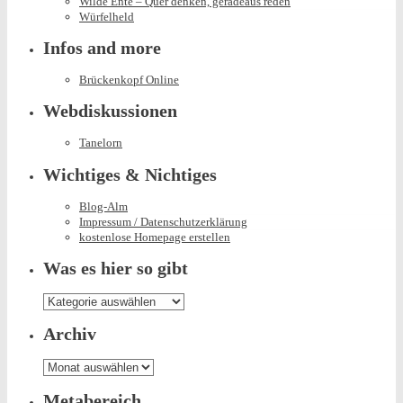
Wilde Ente – Quer denken, geradeaus reden
Würfelheld
Infos and more
Brückenkopf Online
Webdiskussionen
Tanelorn
Wichtiges & Nichtiges
Blog-Alm
Impressum / Datenschutzerklärung
kostenlose Homepage erstellen
Was es hier so gibt
Was
es
hier
Archiv
so
gibt
Archiv
Metabereich