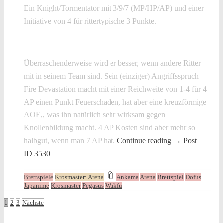
Ein Knight/Tormentator mit 3/9/7 (MP/HP/AP) und einer
Initiative von 4 für rittertypische 3 Punkte.
Überraschenderweise wird er besser, wenn andere Ritter
mit in seinem Team sind. Sein (einziger) Angriffsspruch
Fire Devastation macht mit einer Reichweite von 1-4 für 4
AP einen Punkt Feuerschaden, hat aber eine kreuzförmige
AOE,, was ihn natürlich sehr wirksam gegen
Knollenbildung macht. 4 AP Kosten sind aber mehr so
halbgut, wenn man 7 AP hat.
Continue reading
→
Post
ID 3530
and
📎
Brettspiele
Krosmaster: Arena
Ankama
Arena
Brettspiel
Dofus
tagged
Japanime
Krosmaster
Pegasus
Wakfu
Beitragsnavigation
1
2
3
Nächste