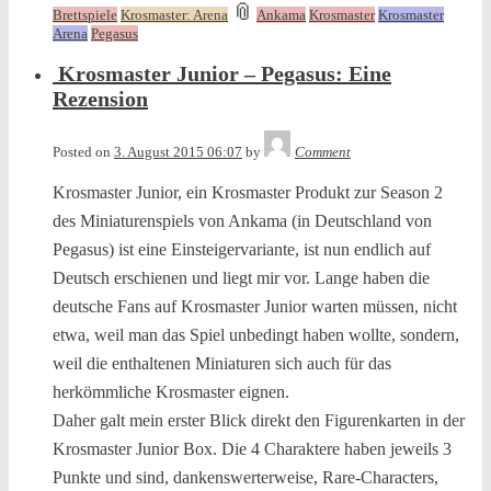
and
📎
Brettspiele
Krosmaster: Arena
Ankama
Krosmaster
Krosmaster
tagged
Arena
Pegasus
Krosmaster Junior – Pegasus: Eine
Rezension
Tequila
Posted on
3. August 2015 06:07
by
Comment
Krosmaster Junior, ein Krosmaster Produkt zur Season 2
des Miniaturenspiels von Ankama (in Deutschland von
Pegasus) ist eine Einsteigervariante, ist nun endlich auf
Deutsch erschienen und liegt mir vor. Lange haben die
deutsche Fans auf Krosmaster Junior warten müssen, nicht
etwa, weil man das Spiel unbedingt haben wollte, sondern,
weil die enthaltenen Miniaturen sich auch für das
herkömmliche Krosmaster eignen.
Daher galt mein erster Blick direkt den Figurenkarten in der
Krosmaster Junior Box. Die 4 Charaktere haben jeweils 3
Punkte und sind, dankenswerterweise, Rare-Characters,