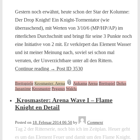
Gestern noch erwähnt, heute schon der Star der Kolumne:
Der Drop Knight! Ein Knight-Tormentator (wie
überraschend), mit Werten von 3/10/6 (MP/HP/AP) im
ritterlichen Durchschnitt und bringt für seine 3 Punkte noch
eine Initiative von 2 mit. Er verkörpert das Element Wasser
und ist meiner Meinung nach, soviel sei schon mal
verraten, der Unverzichtbare unter all den Rittern.
Continue reading
→
Post ID 3530
and
📎
Brettspiele
Krosmaster: Arena
Ankama
Arena
Brettspiel
Dofus
tagged
Japanime
Krosmaster
Pegasus
Wakfu
Krosmaster: Arena Wave I – Flame
Knight en Detail
Tequila
Posted on
18. Februar 2014 06:50
by
Comment
Tag 2 der Ritterserie, noch bin ich im Zeitplan. Heuer geht
es um das Element Feuer und damit um den Flame Knight.