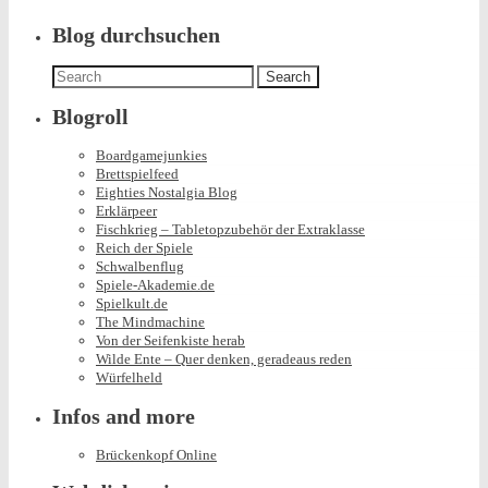
Blog durchsuchen
Search
for:
Blogroll
Boardgamejunkies
Brettspielfeed
Eighties Nostalgia Blog
Erklärpeer
Fischkrieg – Tabletopzubehör der Extraklasse
Reich der Spiele
Schwalbenflug
Spiele-Akademie.de
Spielkult.de
The Mindmachine
Von der Seifenkiste herab
Wilde Ente – Quer denken, geradeaus reden
Würfelheld
Infos and more
Brückenkopf Online