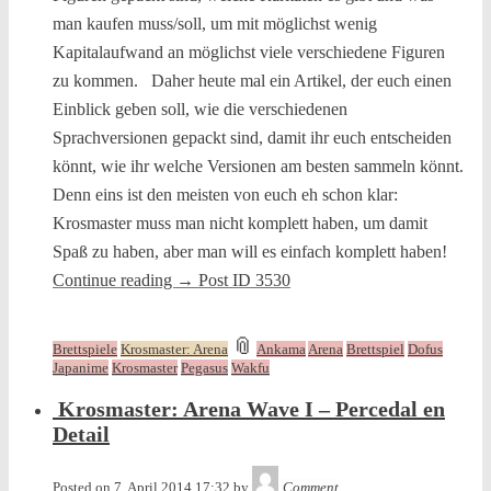
man kaufen muss/soll, um mit möglichst wenig
Kapitalaufwand an möglichst viele verschiedene Figuren
zu kommen. Daher heute mal ein Artikel, der euch einen
Einblick geben soll, wie die verschiedenen
Sprachversionen gepackt sind, damit ihr euch entscheiden
könnt, wie ihr welche Versionen am besten sammeln könnt.
Denn eins ist den meisten von euch eh schon klar:
Krosmaster muss man nicht komplett haben, um damit
Spaß zu haben, aber man will es einfach komplett haben!
Continue reading
→
Post ID 3530
and
📎
Brettspiele
Krosmaster: Arena
Ankama
Arena
Brettspiel
Dofus
tagged
Japanime
Krosmaster
Pegasus
Wakfu
Krosmaster: Arena Wave I – Percedal en
Detail
Tequila
Posted on
7. April 2014 17:32
by
Comment