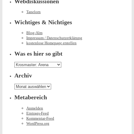
Webdiskussionen
Tanelorn
Wichtiges & Nichtiges
Blog-Alm
Impressum / Datenschutzerklärung
kostenlose Homepage erstellen
Was es hier so gibt
Was
es
hier
Archiv
so
gibt
Archiv
Metabereich
Anmelden
Eintrags-Feed
Kommentar-Feed
WordPress.org