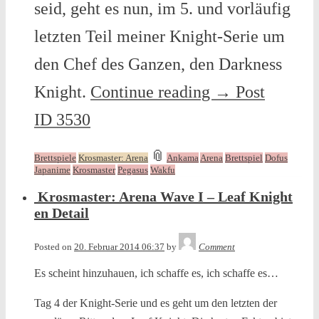
seid, geht es nun, im 5. und vorläufig
letzten Teil meiner Knight-Serie um
den Chef des Ganzen, den Darkness
Knight.
Continue reading
→
Post
ID 3530
and
📎
Brettspiele
Krosmaster: Arena
Ankama
Arena
Brettspiel
Dofus
tagged
Japanime
Krosmaster
Pegasus
Wakfu
Krosmaster: Arena Wave I – Leaf Knight
en Detail
Tequila
Posted on
20. Februar 2014 06:37
by
Comment
Es scheint hinzuhauen, ich schaffe es, ich schaffe es…
Tag 4 der Knight-Serie und es geht um den letzten der