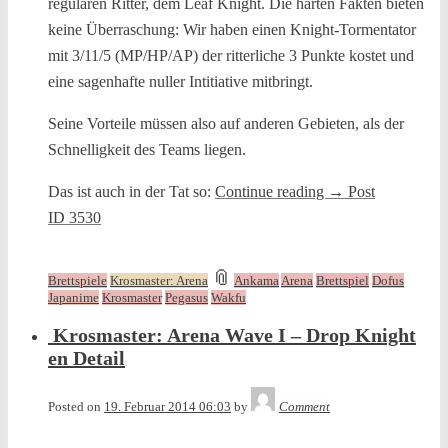
regulären Ritter, dem Leaf Knight. Die harten Fakten bieten
keine Überraschung: Wir haben einen Knight-Tormentator
mit 3/11/5 (MP/HP/AP) der ritterliche 3 Punkte kostet und
eine sagenhafte nuller Intitiative mitbringt.
Seine Vorteile müssen also auf anderen Gebieten, als der
Schnelligkeit des Teams liegen.
Das ist auch in der Tat so:
Continue reading
→
Post
ID 3530
and
📎
Brettspiele
Krosmaster: Arena
Ankama
Arena
Brettspiel
Dofus
tagged
Japanime
Krosmaster
Pegasus
Wakfu
Krosmaster: Arena Wave I – Drop Knight
en Detail
Tequila
Posted on
19. Februar 2014 06:03
by
Comment