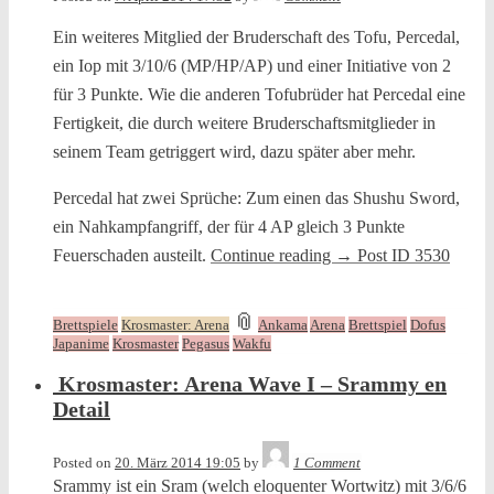
Ein weiteres Mitglied der Bruderschaft des Tofu, Percedal,
ein Iop mit 3/10/6 (MP/HP/AP) und einer Initiative von 2
für 3 Punkte. Wie die anderen Tofubrüder hat Percedal eine
Fertigkeit, die durch weitere Bruderschaftsmitglieder in
seinem Team getriggert wird, dazu später aber mehr.
Percedal hat zwei Sprüche: Zum einen das Shushu Sword,
ein Nahkampfangriff, der für 4 AP gleich 3 Punkte
Feuerschaden austeilt.
Continue reading
→
Post ID 3530
and
📎
Brettspiele
Krosmaster: Arena
Ankama
Arena
Brettspiel
Dofus
tagged
Japanime
Krosmaster
Pegasus
Wakfu
Krosmaster: Arena Wave I – Srammy en
Detail
Tequila
Posted on
20. März 2014 19:05
by
1 Comment
Srammy ist ein Sram (welch eloquenter Wortwitz) mit 3/6/6