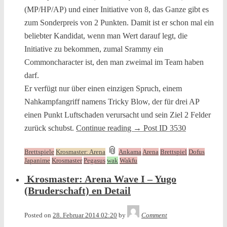
(MP/HP/AP) und einer Initiative von 8, das Ganze gibt es
zum Sonderpreis von 2 Punkten. Damit ist er schon mal ein
beliebter Kandidat, wenn man Wert darauf legt, die
Initiative zu bekommen, zumal Srammy ein
Commoncharacter ist, den man zweimal im Team haben
darf.
Er verfügt nur über einen einzigen Spruch, einem
Nahkampfangriff namens Tricky Blow, der für drei AP
einen Punkt Luftschaden verursacht und sein Ziel 2 Felder
zurück schubst.
Continue reading
→
Post ID 3530
and
📎
Brettspiele
Krosmaster: Arena
Ankama
Arena
Brettspiel
Dofus
tagged
Japanime
Krosmaster
Pegasus
wak
Wakfu
Krosmaster: Arena Wave I – Yugo
(Bruderschaft) en Detail
Tequila
Posted on
28. Februar 2014 02:20
by
Comment