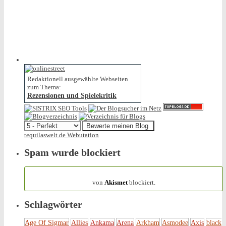
Redaktionell ausgewählte Webseiten
zum Thema:
Rezensionen und Spielekritik
tequilaswelt.de Webutation
Spam wurde blockiert
154.317 Spam
von
Akismet
blockiert.
Schlagwörter
Age Of Sigmar
Allies
Ankama
Arena
Arkham
Asmodee
Axis
black