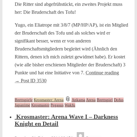
Die Ritter sind abgefrühstückt, ein zweites Projekt muss
her: Die Bruderschaft des Tofu!
Yugo, ein Eliatrope mit 3/8/7 (MP/HP/AP), ist ein Mitglied
der Bruderschaft des Tofu und als solches wird er
signifikant besser, wenn er von anderen
Bruderschaftsmitgliedern begleitet wird (Ähnlich den
Rittern, denen ich mich zuletzt gewidmet habe). Er kostet
(wie alle bisher erschienen Mitglieder der Bruderschaft) 3
Punkte und hat eine Initiative von 7.
Continue reading
→
Post ID 3530
and
📎
Brettspiele
Krosmaster: Arena
Ankama
Arena
Brettspiel
Dofus
tagged
Japanime
Krosmaster
Pegasus
Wakfu
Krosmaster: Arena Wave I – Darkness
Knight en Detail
Tequila