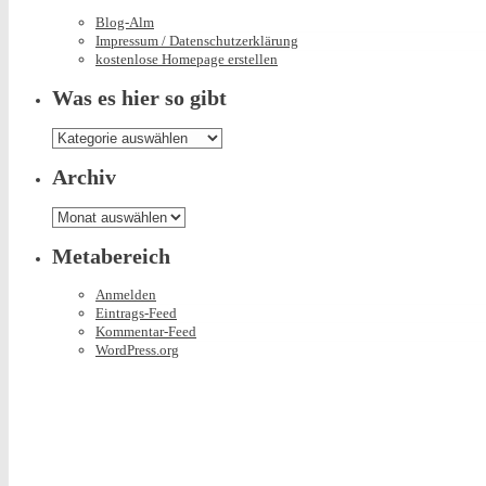
Blog-Alm
Impressum / Datenschutzerklärung
kostenlose Homepage erstellen
Was es hier so gibt
Was
es
hier
Archiv
so
gibt
Archiv
Metabereich
Anmelden
Eintrags-Feed
Kommentar-Feed
WordPress.org