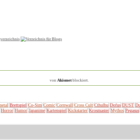
154.320 Spam
von
Akismet
blockiert.
metal
Brettspiel
Co-Sim
Comic
Cornwall
Cross Cult
Cthulhu
Dofus
DUST
Du
Horror
Humor
Japanime
Kartenspiel
Kickstarter
Krosmaster
Mythos
Pegasus