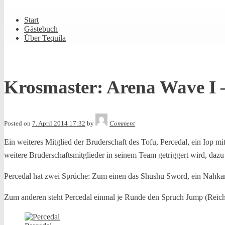
Shrunk
Expand
Primary
Start
Navigation
Gästebuch
Über Tequila
Krosmaster: Arena Wave I –
Tequila
Posted on
7. April 2014 17:32
by
Comment
Ein weiteres Mitglied der Bruderschaft des Tofu, Percedal, ein Iop mi
weitere Bruderschaftsmitglieder in seinem Team getriggert wird, dazu
Percedal hat zwei Sprüche: Zum einen das Shushu Sword, ein Nahkamp
Zum anderen steht Percedal einmal je Runde den Spruch Jump (Reichwe