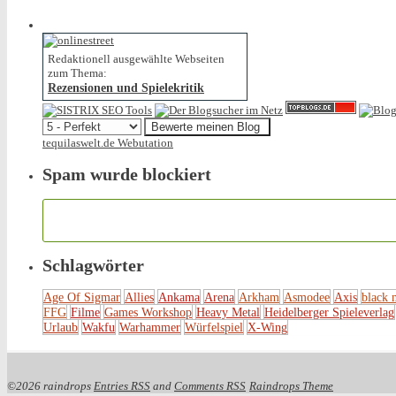
Redaktionell ausgewählte Webseiten
zum Thema:
Rezensionen und Spielekritik
tequilaswelt.de Webutation
Spam wurde blockiert
Schlagwörter
Age Of Sigmar
Allies
Ankama
Arena
Arkham
Asmodee
Axis
black 
FFG
Filme
Games Workshop
Heavy Metal
Heidelberger Spieleverlag
Urlaub
Wakfu
Warhammer
Würfelspiel
X-Wing
©2026 raindrops
Entries RSS
and
Comments RSS
Raindrops Theme