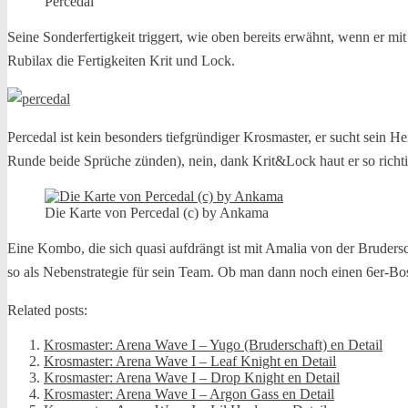
Percedal
Seine Sonderfertigkeit triggert, wie oben bereits erwähnt, wenn er mit
Rubilax die Fertigkeiten Krit und Lock.
Percedal ist kein besonders tiefgründiger Krosmaster, er sucht sein Hei
Runde beide Sprüche zünden), nein, dank Krit&Lock haut er so richti
Die Karte von Percedal (c) by Ankama
Eine Kombo, die sich quasi aufdrängt ist mit Amalia von der Bruders
so als Nebenstrategie für sein Team. Ob man dann noch einen 6er-Boss
Related posts:
Krosmaster: Arena Wave I – Yugo (Bruderschaft) en Detail
Krosmaster: Arena Wave I – Leaf Knight en Detail
Krosmaster: Arena Wave I – Drop Knight en Detail
Krosmaster: Arena Wave I – Argon Gass en Detail