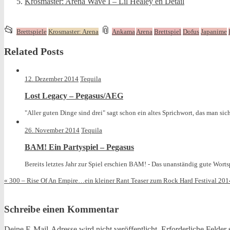
Krosmaster: Arena Wave I – Lil Healey en Detail
This
and
📂
📎
Brettspiele
Krosmaster: Arena
Ankama
Arena
Brettspiel
Dofus
Japanime
entry
tagged
Related Posts
was
posted
in
12. Dezember 2014
Tequila
Lost Legacy – Pegasus/AEG
"Aller guten Dinge sind drei" sagt schon ein altes Sprichwort, das man sich
26. November 2014
Tequila
BAM! Ein Partyspiel – Pegasus
Bereits letztes Jahr zur Spiel erschien BAM! - Das unanständig gute Wortsp
«
300 – Rise Of An Empire…ein kleiner Rant
Teaser zum Rock Hard Festival 20
Schreibe einen Kommentar
Deine E-Mail-Adresse wird nicht veröffentlicht.
Erforderliche Felder 