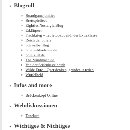
Blogroll
Boardgamejunkies
Brettspielfeed
Eighties Nostalgia Blog
Erklärpeer
Fischkrieg – Tabletopzubehör der Extraklasse
Reich der Spiele
Schwalbenflug
Spiele-Akademie.de
Spielkult.de
The Mindmachine
Von der Seifenkiste herab
Wilde Ente – Quer denken, geradeaus reden
Würfelheld
Infos and more
Brückenkopf Online
Webdiskussionen
Tanelorn
Wichtiges & Nichtiges