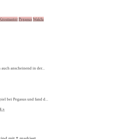
Krosmaster
Pegasus
Wakfu
 auch anscheinend in der...
iel bei Pegasus und fand d...
14
»
sind mit
*
markiert