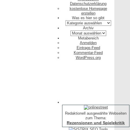
Datenschutzerklärung
kostenlose Homepage
erstellen
Was es hier so gibt
Was
es
Archiv
hier
Archiv
so
Metabereich
gibt
Anmelden
Eintrags-Feed
Kommentar-Feed
WordPress.org
Redaktionell ausgewählte Webseiten
zum Thema:
Rezensionen und Spielekritik