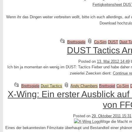
Fertigkeitensheet DUS
Wenn ihr das Dingen weiter verbreiten wollt, bitte ich euch allerdings, a
Download hochzul
This
and
📂
📎
Brettspiele
Co-Sim
DUST
Dust Ta
entry
tagged
DUST Tactics Ar
was
Posted on
13. Mai 2012 14:49
posted
Ich bin ja momentan ein wenig im DUST: Tactics Fieber und habe daher
in
zweierlei Zwecken dient:
Continue r
This
and
📂
📎
Brettspiele
Dust Tactics
Andy Chambers
Brettspiel
Co-Sim
entry
tagged
X-Wing: Ein erster Ausblick auf
was
von F
posted
in
Posted on
29. Oktober 2011 15:31
Möge die Macht m
Eines der bekanntesten Filmzitate überhaupt und Bestandteil einer phänom