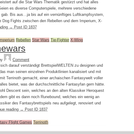
eistert auf die Star Wars Thematik gestürzt und hat alles
Seien es diverse Computerspiele, mehrere verschiedene
ht gab. Bis aus…ja bis auf ein vernünftiges Luftkampfsystem,
die Dog Fights zwischen den Rebellen und dem Imperium, X-
ading
→
Post ID 1837
Imperium
Rebellen
Star Wars
Tie-Fighter
X-Wing
newars
Tequila
by
Comment
t sich darauf verständigt BrettspielWELTEN zu designen und
das man seinen einzelnen Produktlinien kanalisiert und mit
it Terrinoth gemacht, einer archaischen Fantasywelt voller
les bietet, was der durchschnittliche Fantasyfan gern hätte.
wohl Descent sein, welches an den alten Klassiker Heroquest
ßerdem gibt es dann noch Runebound, welches ein wenig an
ssiker des Fantasybrettspiels neu aufgelegt, renoviert und
nue reading
→
Post ID 1837
tasy Flight Games
Terrinoth