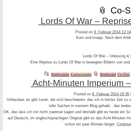
Co-S
Lords Of War – Reprise
Posted on
9. Februar 2014 12:14
Kurz und knapp: Nach dem Artik
Lords Of War – Unboxing & 
Eine Reprise zu Lords Of War in bewegten Bildern von und
This
and
📂
📎
Brettspiele
Kartenspiele
Brettspiel
Co-Sim
entry
tagged
Acht-Minuten Imperium –
was
Posted on
8. Februar 2014 18:35
posted
Unfassbar, es gibt Leute, die sich beschweren, das ich in letzter Zeit zu 
in
tolle Sachen in meinem Blog gehabt…das bedeute
OK, das lass ich mir nicht zweimal sagen und deshalb gibt es heute ein 
auf Deutsch, im englischsprachigen Original gibt es das Acht-Minuten Im
schon ein paar Monate länger.
Continu