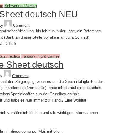
im
Schwerkraft-Verlag
 Sheet deutsch NEU
Tequila
by
Comment
rafischer Abteilung, bin ich nun in der Lage, ein Reference-
 (Dank an dieser Stelle vor allem an Julia Schmitt)
t ID 1837
Dust Tactics
Fantasy Flight Games
ce Sheet deutsch
Tequila
by
Comment
 auf den Zeiger ging, wenn es um die Spezialfähigkeiten der
r jemandem erklären durfte), habe ich da mal ein deutsches
eiten/Spezialwaffen aus der Grundbox enthält.
ert und habe es nun immer zur Hand…Eine Wohltat.
ich verständlich bleiben und alle wichtigen Informationen
r mir diese gerne per Mail mitteilen.