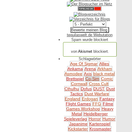
tequilaswelt.de Webutation
Spam wurde blockiert
154.320 Spam
von
Akismet
blockiert.
Schlagwörter
Age Of Sigmar
Allies
Ankama
Arena
Arkham
Asmodee
Axis
black metal
Brettspiel
Co-Sim
Comic
Cornwall
Cross Cult
Cthulhu
Dofus
DUST
Dust
Tactics
Dust Warfare
England
Erdogan
Fantasy
Flight Games
FFG
Filme
Games Workshop
Heavy
Metal
Heidelberger
Spieleverlag
Horror
Humor
Japanime
Kartenspiel
Kickstarter
Krosmaster