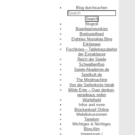
Blog durchsuchen
Search
for:
Blogroll
Boardgamejunkies
Brettspielfeed
Eighties Nostalgia Blog
Erklärpeer
Fischkrieg – Tabletopzubehör
der Extraklasse
Reich der Spiele
Schwalbenflug
Spiele-Akademie.de
Spielkult.de
The Mindmachine
Von der Seifenkiste herab
Wilde Ente – Quer denken,
geradeaus reden
Würfelheld
Infos and more
Brückenkopf Online
Webdiskussionen
Tanelorn
Wichtiges & Nichtiges
Blog-Alm
Impressum /