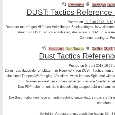
This
and
📂
📎
Brettspiele
Brettspiel
Co-S
entry
tagged
DUST: Tactics Reference
was
Posted on
13. Juni 2012 18:19
posted
Dank der tatkräftigen Hilfe des Heidelberger Spieleverlages, bzw. dessen g
in
Sheet für DUST: Tactics anzubieten, das wirklich KLASSE aussieht
Continue reading
→
Pos
This
and
📂
📎
Brettspiele
Dust Tactics
Co-Sim
DUST
entry
tagged
Dust Tactics Referen
was
Posted on
5. Juni 2012 16:33
posted
Da mir das dauernde rumblättern im Regelwerk von DUST: Tactics tierisch
in
einzelnen Truppen/Waffen ging (Vor allem, wenn ich das Spiel mal wiede
Reference-Sheet zusammen gebastelt, das alle Sonderfertigk
Das PDF habe ich mir dann doppelseitig ausgedruckt und lamini
Die Beschreibungen habe ich entsprechend eingekürzt, so das sie für m
enthalten.
Solltet ihr Verbesserungsvorschläge haben, könnt ih