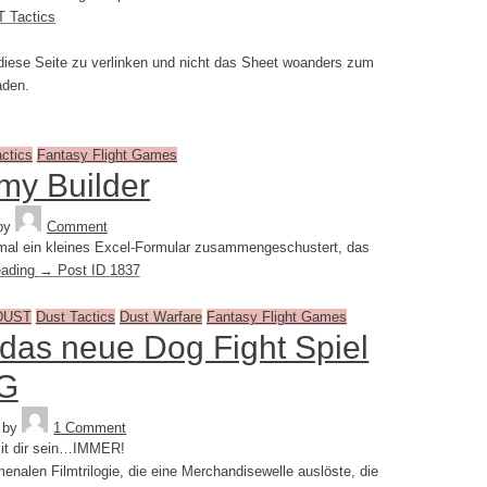
T Tactics
uf diese Seite zu verlinken und nicht das Sheet woanders zum
aden.
ctics
Fantasy Flight Games
my Builder
Tequila
by
Comment
 mal ein kleines Excel-Formular zusammengeschustert, das
eading
→
Post ID 1837
DUST
Dust Tactics
Dust Warfare
Fantasy Flight Games
 das neue Dog Fight Spiel
FG
Tequila
by
1 Comment
it dir sein…IMMER!
enalen Filmtrilogie, die eine Merchandisewelle auslöste, die