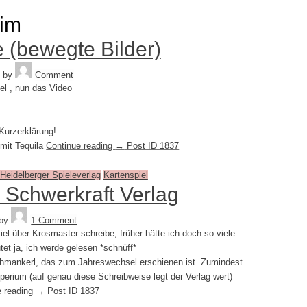
im
 (bewegte Bilder)
Tequila
by
Comment
el , nun das Video
Kurzerklärung!
 mit Tequila
Continue reading
→
Post ID 1837
Heidelberger Spieleverlag
Kartenspiel
 Schwerkraft Verlag
Tequila
by
1 Comment
viel über Krosmaster schreibe, früher hätte ich doch so viele
t ja, ich werde gelesen *schnüff*
Schmankerl, das zum Jahreswechsel erschienen ist. Zumindest
perium (auf genau diese Schreibweise legt der Verlag wert)
e reading
→
Post ID 1837