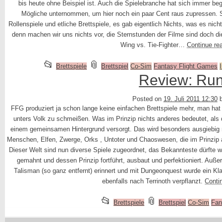
bis heute ohne Beispiel ist. Auch die Spielebranche hat sich immer beg
Mögliche unternommen, um hier noch ein paar Cent raus zupressen. 
Rollenspiele und etliche Brettspiele, es gab eigentlich Nichts, was es nic
denn machen wir uns nichts vor, die Sternstunden der Filme sind doch 
Wing vs. Tie-Fighter…
Continue re
This
and
📂
📎
Brettspiele
Brettspiel
Co-Sim
Fantasy Flight Games
entry
tagged
Review: Ru
was
Posted on
19. Juli 2011 12:30
posted
FFG produziert ja schon lange keine einfachen Brettspiele mehr, man ha
in
unters Volk zu schmeißen. Was im Prinzip nichts anderes bedeutet, als 
einem gemeinsamen Hintergrund versorgt. Das wird besonders ausgiebig m
Menschen, Elfen, Zwerge, Orks , Untoter und Chaoswesen, die im Prinzip al
Dieser Welt sind nun diverse Spiele zugeordnet, das Bekannteste dürfte 
gemahnt und dessen Prinzip fortführt, ausbaut und perfektioniert. Au
Talisman (so ganz entfernt) erinnert und mit Dungeonquest wurde ein Kla
ebenfalls nach Terrinoth verpflanzt.
Conti
This
and
📂
📎
Brettspiele
Brettspiel
Co-Sim
Fan
entry
tagged