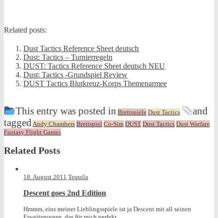
Related posts:
Dust Tactics Reference Sheet deutsch
Dust: Tactics – Turnierregeln
DUST: Tactics Reference Sheet deutsch NEU
Dust: Tactics -Grundspiel Review
DUST Tactics Blutkreuz-Korps Themenarmee
This entry was posted in
and
Brettspiele
Dust Tactics
tagged
Andy Chambers
Brettspiel
Co-Sim
DUST
Dust Tactics
Dust Warfare
Fantasy Flight Games
Related Posts
18. August 2011
Tequila
Descent goes 2nd Edition
Hmmm, eins meiner Lieblingsspiele ist ja Descent mit all seinen
Erweiterungen, das für mich perfekt...