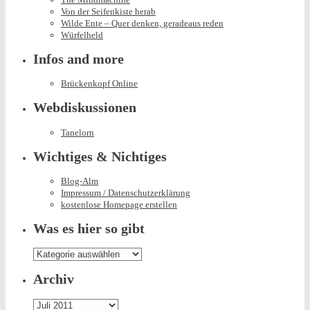
Von der Seifenkiste herab
Wilde Ente – Quer denken, geradeaus reden
Würfelheld
Infos and more
Brückenkopf Online
Webdiskussionen
Tanelorn
Wichtiges & Nichtiges
Blog-Alm
Impressum / Datenschutzerklärung
kostenlose Homepage erstellen
Was es hier so gibt
Was
es
hier
Archiv
so
gibt
Archiv