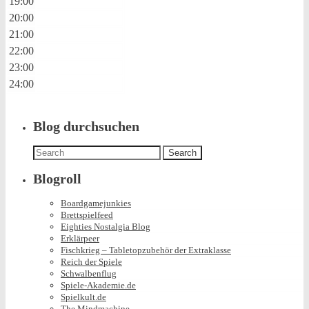
19:00
20:00
21:00
22:00
23:00
24:00
Blog durchsuchen
Search
for:
Blogroll
Boardgamejunkies
Brettspielfeed
Eighties Nostalgia Blog
Erklärpeer
Fischkrieg – Tabletopzubehör der Extraklasse
Reich der Spiele
Schwalbenflug
Spiele-Akademie.de
Spielkult.de
The Mindmachine