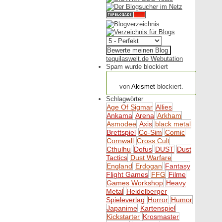
tequilaswelt.de Webutation
Spam wurde blockiert
154.317 Spam
von
Akismet
blockiert.
Schlagwörter
Age Of Sigmar
Allies
Ankama
Arena
Arkham
Asmodee
Axis
black metal
Brettspiel
Co-Sim
Comic
Cornwall
Cross Cult
Cthulhu
Dofus
DUST
Dust
Tactics
Dust Warfare
England
Erdogan
Fantasy
Flight Games
FFG
Filme
Games Workshop
Heavy
Metal
Heidelberger
Spieleverlag
Horror
Humor
Japanime
Kartenspiel
Kickstarter
Krosmaster