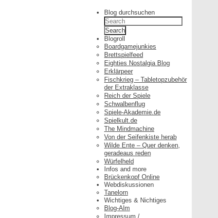
Blog durchsuchen
Search
for:
Blogroll
Boardgamejunkies
Brettspielfeed
Eighties Nostalgia Blog
Erklärpeer
Fischkrieg – Tabletopzubehör
der Extraklasse
Reich der Spiele
Schwalbenflug
Spiele-Akademie.de
Spielkult.de
The Mindmachine
Von der Seifenkiste herab
Wilde Ente – Quer denken,
geradeaus reden
Würfelheld
Infos and more
Brückenkopf Online
Webdiskussionen
Tanelorn
Wichtiges & Nichtiges
Blog-Alm
Impressum /