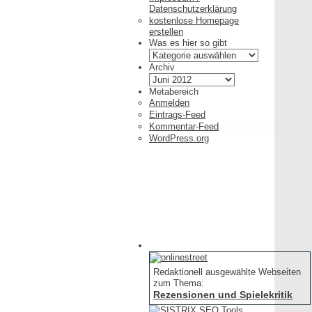
Datenschutzerklärung
kostenlose Homepage
erstellen
Was es hier so gibt
Was
es
Archiv
hier
Archiv
so
Metabereich
gibt
Anmelden
Eintrags-Feed
Kommentar-Feed
WordPress.org
Redaktionell ausgewählte Webseiten
zum Thema:
Rezensionen und Spielekritik