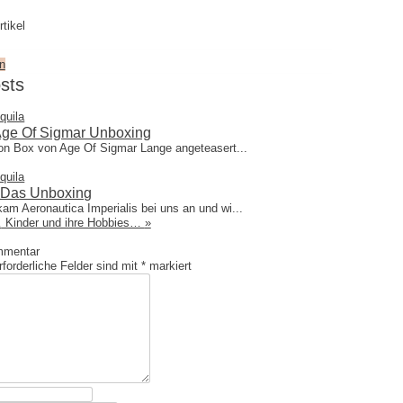
tikel
n
sts
quila
d
Age Of Sigmar Unboxing
ion Box von Age Of Sigmar Lange angeteasert...
quila
- Das Unboxing
am Aeronautica Imperialis bei uns an und wi...
…
Kinder und ihre Hobbies…
»
mmentar
forderliche Felder sind mit
*
markiert