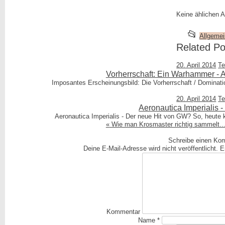
Keine ählichen Ar
This
📂
Allgemei
entry
Related Po
was
20. April 2014
Te
poste
Vorherrschaft: Ein Warhammer - 
in
Imposantes Erscheinungsbild: Die Vorherrschaft / Dominat
20. April 2014
Te
Aeronautica Imperialis 
Aeronautica Imperialis - Der neue Hit von GW? So, heute k
«
Wie man Krosmaster richtig sammelt
Schreibe einen Ko
Deine E-Mail-Adresse wird nicht veröffentlicht.
Er
Kommentar
Name
*