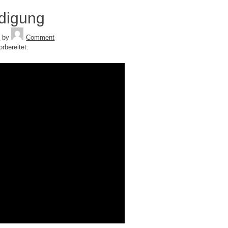
digung
Tequila
8
by
Comment
rbereitet: