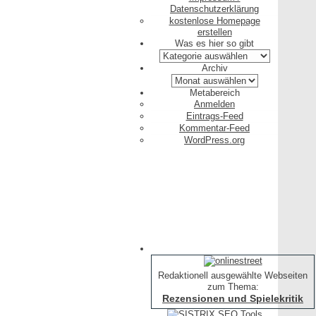
Datenschutzerklärung
kostenlose Homepage
erstellen
Was es hier so gibt
Was
es
Archiv
hier
Archiv
so
Metabereich
gibt
Anmelden
Eintrags-Feed
Kommentar-Feed
WordPress.org
Redaktionell ausgewählte Webseiten
zum Thema:
Rezensionen und Spielekritik