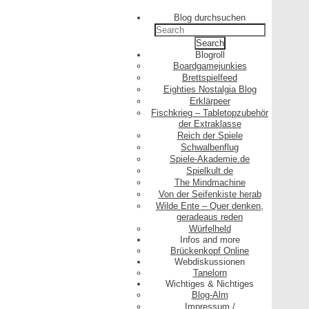
Blog durchsuchen
Search
for:
Blogroll
Boardgamejunkies
Brettspielfeed
Eighties Nostalgia Blog
Erklärpeer
Fischkrieg – Tabletopzubehör
der Extraklasse
Reich der Spiele
Schwalbenflug
Spiele-Akademie.de
Spielkult.de
The Mindmachine
Von der Seifenkiste herab
Wilde Ente – Quer denken,
geradeaus reden
Würfelheld
Infos and more
Brückenkopf Online
Webdiskussionen
Tanelorn
Wichtiges & Nichtiges
Blog-Alm
Impressum /