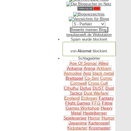
tequilaswelt.de Webutation
Spam wurde blockiert
154.316 Spam
von
Akismet
blockiert.
Schlagwörter
Age Of Sigmar
Allies
Ankama
Arena
Arkham
Asmodee
Axis
black metal
Brettspiel
Co-Sim
Comic
Cornwall
Cross Cult
Cthulhu
Dofus
DUST
Dust
Tactics
Dust Warfare
England
Erdogan
Fantasy
Flight Games
FFG
Filme
Games Workshop
Heavy
Metal
Heidelberger
Spieleverlag
Horror
Humor
Japanime
Kartenspiel
Kickstarter
Krosmaster