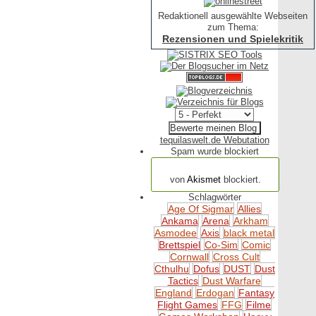
Redaktionell ausgewählte Webseiten
zum Thema:
Rezensionen und Spielekritik
tequilaswelt.de Webutation
Spam wurde blockiert
154.314 Spam
von
Akismet
blockiert.
Schlagwörter
Age Of Sigmar
Allies
Ankama
Arena
Arkham
Asmodee
Axis
black metal
Brettspiel
Co-Sim
Comic
Cornwall
Cross Cult
Cthulhu
Dofus
DUST
Dust
Tactics
Dust Warfare
England
Erdogan
Fantasy
Flight Games
FFG
Filme