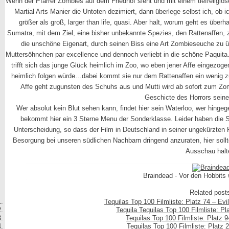
Wenn der Pfarrer Zombies auf dem Friedhof sieht und mit einem tiefreligiösem 
Martial Arts Manier die Untoten dezimiert, dann überlege selbst ich, ob ic
größer als groß, larger than life, quasi. Aber halt, worum geht es über
Sumatra, mit dem Ziel, eine bisher unbekannte Spezies, den Rattenaffen, 
die unschöne Eigenart, durch seinen Biss eine Art Zombieseuche zu üb
Muttersöhnchen par excellence und dennoch verliebt in die schöne Paquita. 
trifft sich das junge Glück heimlich im Zoo, wo eben jener Affe eingezogen
heimlich folgen würde…dabei kommt sie nur dem Rattenaffen ein weni
Affe geht zugunsten des Schuhs aus und Mutti wird ab sofort zum Zombi
Geschicte des Horrors seine
Wer absolut kein Blut sehen kann, findet hier sein Waterloo, wer hingeg
bekommt hier ein 3 Sterne Menu der Sonderklasse. Leider haben die S
Unterscheidung, so dass der Film in Deutschland in seiner ungekürzten 
Besorgung bei unseren südlichen Nachbarn dringend anzuraten, hier sollt
Ausschau halt
Braindead - Vor den Hobbits
Related post
Tequilas Top 100 Filmliste: Platz 74 – Evi
Tequila Tequilas Top 100 Filmliste: P
Tequilas Top 100 Filmliste: Platz 
Tequilas Top 100 Filmliste: Platz 