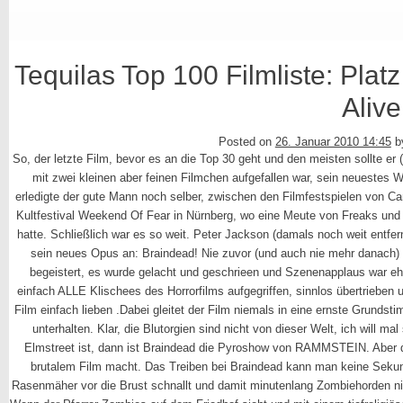
Tequilas Top 100 Filmliste: Pla
Alive
Posted on
26. Januar 2010 14:45
b
So, der letzte Film, bevor es an die Top 30 geht und den meisten sollte er (
mit zwei kleinen aber feinen Filmchen aufgefallen war, sein neuestes Wer
erledigte der gute Mann noch selber, zwischen den Filmfestspielen von 
Kultfestival Weekend Of Fear in Nürnberg, wo eine Meute von Freaks und
hatte. Schließlich war es so weit. Peter Jackson (damals noch weit entfe
sein neues Opus an: Braindead! Nie zuvor (und auch nie mehr danach) 
begeistert, es wurde gelacht und geschrieen und Szenenapplaus war eh
einfach ALLE Klischees des Horrorfilms aufgegriffen, sinnlos übertrieben
Film einfach lieben .Dabei gleitet der Film niemals in eine ernste Grunds
unterhalten. Klar, die Blutorgien sind nicht von dieser Welt, ich will
Elmstreet ist, dann ist Braindead die Pyroshow von RAMMSTEIN. Aber dem
brutalem Film macht. Das Treiben bei Braindead kann man keine Sekun
Rasenmäher vor die Brust schnallt und damit minutenlang Zombiehorden nie