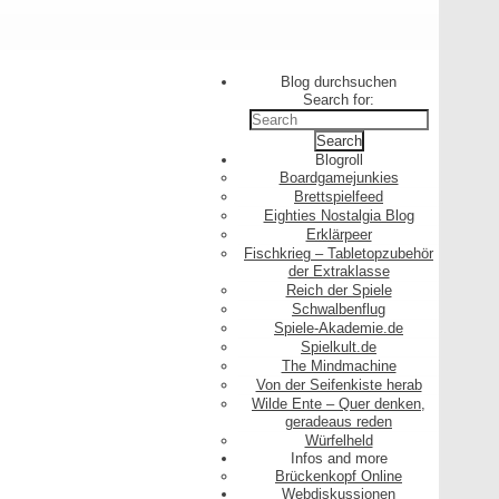
Blog durchsuchen
Search for:
Blogroll
Boardgamejunkies
Brettspielfeed
Eighties Nostalgia Blog
Erklärpeer
Fischkrieg – Tabletopzubehör
der Extraklasse
Reich der Spiele
Schwalbenflug
Spiele-Akademie.de
Spielkult.de
The Mindmachine
Von der Seifenkiste herab
Wilde Ente – Quer denken,
geradeaus reden
Würfelheld
Infos and more
Brückenkopf Online
Webdiskussionen