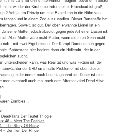
„This calls for divine intervention“ reagiert, bevor er in bester
h nicht wieder der Kirche beitreten sollte. Braindead ist groß,
haupt? Ach ja, im Prinzip um eine Expedition in die Nähe von
zu fangen und in einem Zoo auszustellen. Dieser Rattenaffe hat
ertragen. Soweit, so gut. Der oben erwähnte Lionel ist ein
Da seine Mutter jedoch absolut gegen jede Art einer Liason ist,
 ist. Aber Mutter wäre nicht Mutter, wenn sie ihren Sohn nicht
g zu nah…mit zwei Ergebnissen: Der Kampf Damenschuh gegen
e. Spätestens hier beginnt dann ein Höllenritt, der in der
sgleichen sucht.
en unterscheiden kann, was Realität und was Fiktion ist, der
ittenwächter der BRD ernsthafte Probleme mit eben dieser
Fassung leider immer noch beschlagnahmt ist. Daher ist eine
e man eventuell auch mal nach dem Alternativtitel Dead Alive
en.
 waren Zombies...
s:
l Dead/Tanz Der Teufel Trilogie
latz 48 – Meet The Feebles
94 – The Story Of Ricky
24 – Der Herr Der Ringe