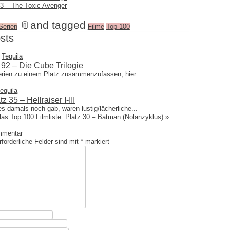
 43 – The Toxic Avenger
📎
and tagged
Serien
Filme
Top 100
sts
Tequila
z 92 – Die Cube Trilogie
erien zu einem Platz zusammenzufassen, hier...
equila
z 35 – Hellraiser I-III
s damals noch gab, waren lustig/lächerliche...
las Top 100 Filmliste: Platz 30 – Batman (Nolanzyklus)
»
mmentar
forderliche Felder sind mit
*
markiert