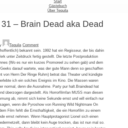
Start
Gästebuch
Über Tequila
tz 31 – Brain Dead aka Dead
y
Tequila
Comment
hoffentlich) bekannt sein. 1992 hat ein Regisseur, der bis dahin
k unter Zeitdruck fertig gestellt. Die letzte Postproduktion
Cannes
(Wo es nur ein kurzes Promoreel zu sehen gab) und dem
 Geeks darauf wartete, was der gute Mann denn so geschaffen
rnt von Herrn Der Ringe Ruhm) betrat das Theater und kündigte
erlebte ich ein solches Ereignis im Kino. Die Massen waren
er normal, denn die Ausnahme. Party pur halt.Braindead hat
 und überzogen dargestellt. Als Horrorfilmfan MUSS man diesen
timmung ab, nimmt sich keine Sekunde ernst und will einfach nur
 mal sagen, wenn die Pyroshow von Running Wild Nightmare On
 Film fehlt die Ernsthaftigkeit, die ein Horrorfilm zu einem
de ernst nehmen. Wenn Hauptprotagonist Lionel sich einen
dermetzelt, dann bleibt kein Auge trocken, das ist nun mal so.