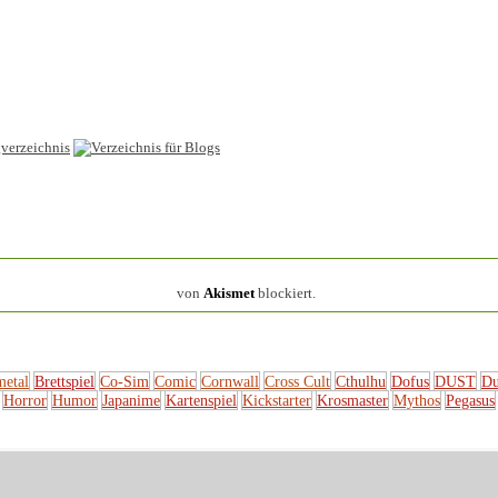
154.317 Spam
von
Akismet
blockiert.
metal
Brettspiel
Co-Sim
Comic
Cornwall
Cross Cult
Cthulhu
Dofus
DUST
Du
Horror
Humor
Japanime
Kartenspiel
Kickstarter
Krosmaster
Mythos
Pegasus