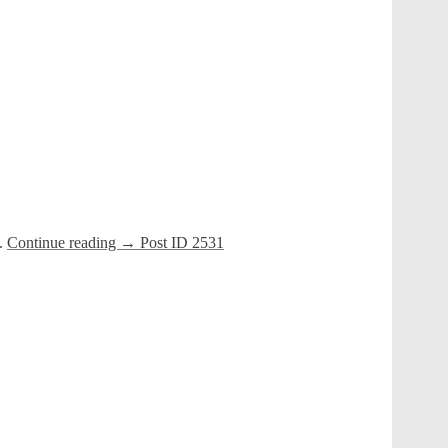
h.
Continue reading
→
Post ID 2531