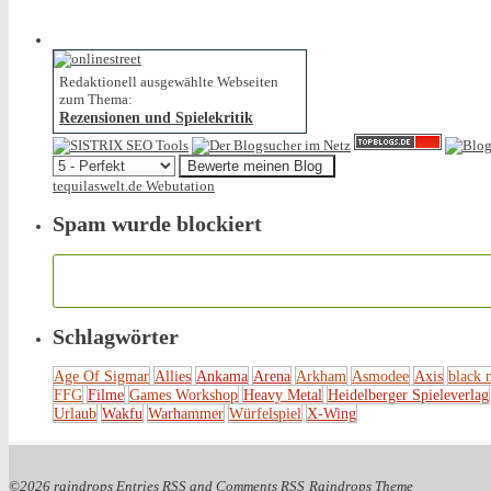
Redaktionell ausgewählte Webseiten
zum Thema:
Rezensionen und Spielekritik
tequilaswelt.de Webutation
Spam wurde blockiert
Schlagwörter
Age Of Sigmar
Allies
Ankama
Arena
Arkham
Asmodee
Axis
black 
FFG
Filme
Games Workshop
Heavy Metal
Heidelberger Spieleverlag
Urlaub
Wakfu
Warhammer
Würfelspiel
X-Wing
©2026 raindrops
Entries RSS
and
Comments RSS
Raindrops Theme