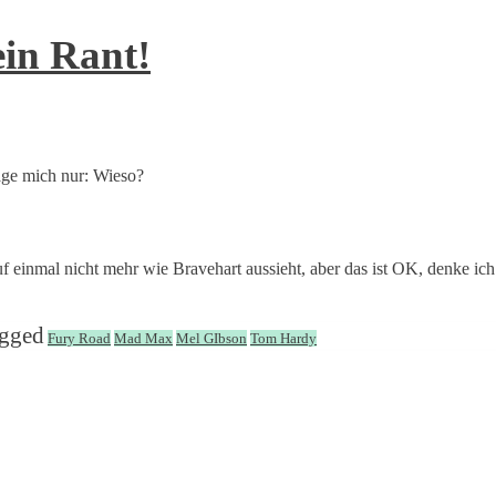
in Rant!
age mich nur: Wieso?
 einmal nicht mehr wie Bravehart aussieht, aber das ist OK, denke ic
agged
Fury Road
Mad Max
Mel GIbson
Tom Hardy