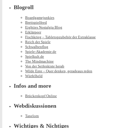
Blogroll
Boardgamejunkies
Brettspielfeed
Eighties Nostalgia Blog
Erklärpeer
Fischkrieg – Tabletopzubehör der Extraklasse
Reich der Spiele
Schwalbenflug
Spiele-Akademie.de
Spielkult.de
The Mindmachine
Von der Seifenkiste herab
Wilde Ente – Quer denken, geradeaus reden
Würfelheld
Infos and more
Brückenkopf Online
Webdiskussionen
Tanelorn
Wichtiges & Nichtiges