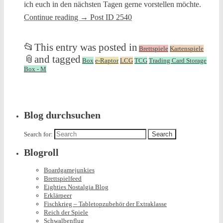
ich euch in den nächsten Tagen gerne vorstellen möchte.
Continue reading
→
Post ID 2540
📂
This entry was posted in
Brettspiele
Kartenspiele
📎
and tagged
Box
e-Raptor
LCG
TCG
Trading Card Storage
Box - M
Blog durchsuchen
Search for:
Blogroll
Boardgamejunkies
Brettspielfeed
Eighties Nostalgia Blog
Erklärpeer
Fischkrieg – Tabletopzubehör der Extraklasse
Reich der Spiele
Schwalbenflug