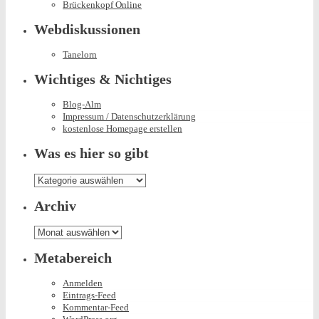
Brückenkopf Online
Webdiskussionen
Tanelorn
Wichtiges & Nichtiges
Blog-Alm
Impressum / Datenschutzerklärung
kostenlose Homepage erstellen
Was es hier so gibt
Was
es
hier
Archiv
so
gibt
Archiv
Metabereich
Anmelden
Eintrags-Feed
Kommentar-Feed