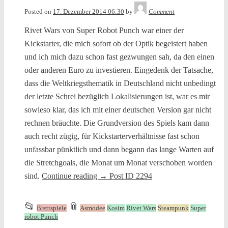
Tequila
Posted on
17. Dezember 2014 06:30
by
Comment
Rivet Wars von Super Robot Punch war einer der
Kickstarter, die mich sofort ob der Optik begeistert haben
und ich mich dazu schon fast gezwungen sah, da den einen
oder anderen Euro zu investieren. Eingedenk der Tatsache,
dass die Weltkriegsthematik in Deutschland nicht unbedingt
der letzte Schrei bezüglich Lokalisierungen ist, war es mir
sowieso klar, das ich mit einer deutschen Version gar nicht
rechnen bräuchte. Die Grundversion des Spiels kam dann
auch recht zügig, für Kickstarterverhältnisse fast schon
unfassbar pünktlich und dann begann das lange Warten auf
die Stretchgoals, die Monat um Monat verschoben worden
sind.
Continue reading
→
Post ID 2294
This
and
📂
📎
Brettspiele
Asmodee
Kosim
Rivet Wars
Steampunk
Super
entry
tagged
robot Punch