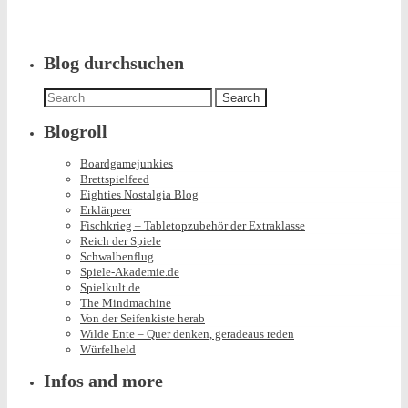
was
posted
in
Blog durchsuchen
Search
for:
Blogroll
Boardgamejunkies
Brettspielfeed
Eighties Nostalgia Blog
Erklärpeer
Fischkrieg – Tabletopzubehör der Extraklasse
Reich der Spiele
Schwalbenflug
Spiele-Akademie.de
Spielkult.de
The Mindmachine
Von der Seifenkiste herab
Wilde Ente – Quer denken, geradeaus reden
Würfelheld
Infos and more