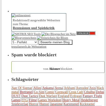
Redaktionell ausgewählte Webseiten
zum Thema:
Rezensionen und Spielekritik
tequilaswelt.de Webutation
Spam wurde blockiert
154.318 Spam
von
Akismet
blockiert.
Schlagwörter
Age Of Sigmar
Allies
Ankama
Arena
Arkham
Asmodee
Axis
black
metal
Brettspiel
Co-Sim
Comic
Cornwall
Cross Cult
Cthulhu
Dofus
DUST
Dust Tactics
Dust Warfare
England
Erdogan
Fantasy Flight
Games
FFG
Filme
Games Workshop
Heavy Metal
Heidelberger
Spieleverlag
Horror
Humor
Japanime
Kartenspiel
Kickstarter