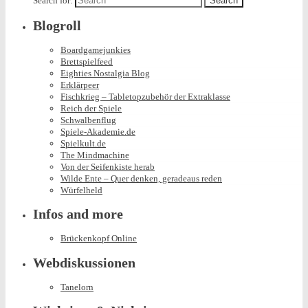
Search for:
Blogroll
Boardgamejunkies
Brettspielfeed
Eighties Nostalgia Blog
Erklärpeer
Fischkrieg – Tabletopzubehör der Extraklasse
Reich der Spiele
Schwalbenflug
Spiele-Akademie.de
Spielkult.de
The Mindmachine
Von der Seifenkiste herab
Wilde Ente – Quer denken, geradeaus reden
Würfelheld
Infos and more
Brückenkopf Online
Webdiskussionen
Tanelorn