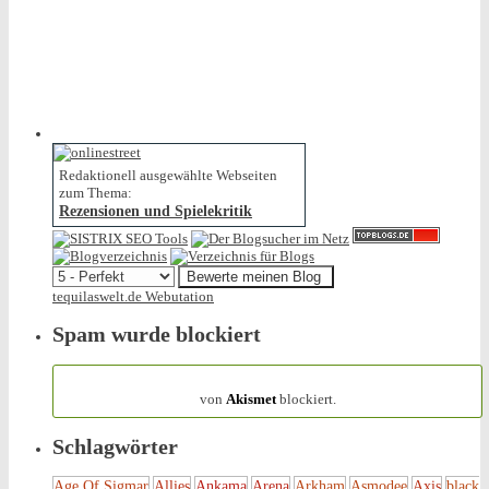
Redaktionell ausgewählte Webseiten
zum Thema:
Rezensionen und Spielekritik
tequilaswelt.de Webutation
Spam wurde blockiert
154.316 Spam
von
Akismet
blockiert.
Schlagwörter
Age Of Sigmar
Allies
Ankama
Arena
Arkham
Asmodee
Axis
black