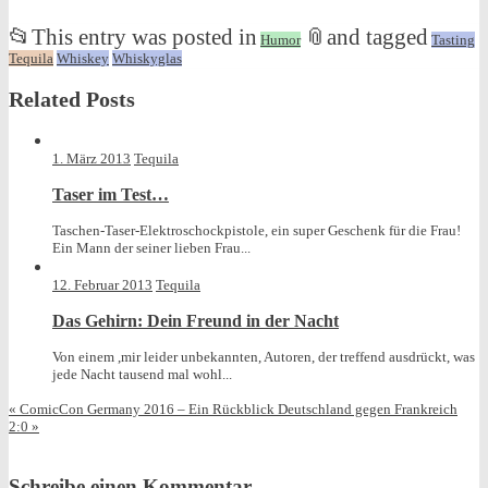
📂
This entry was posted in
📎
and tagged
Humor
Tasting
Tequila
Whiskey
Whiskyglas
Related Posts
1. März 2013
Tequila
Taser im Test…
Taschen-Taser-Elektroschockpistole, ein super Geschenk für die Frau!
Ein Mann der seiner lieben Frau...
12. Februar 2013
Tequila
Das Gehirn: Dein Freund in der Nacht
Von einem ,mir leider unbekannten, Autoren, der treffend ausdrückt, was
jede Nacht tausend mal wohl...
«
ComicCon Germany 2016 – Ein Rückblick
Deutschland gegen Frankreich
2:0
»
Schreibe einen Kommentar