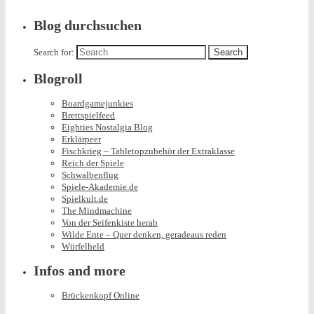
Blog durchsuchen
Search for:
Blogroll
Boardgamejunkies
Brettspielfeed
Eighties Nostalgia Blog
Erklärpeer
Fischkrieg – Tabletopzubehör der Extraklasse
Reich der Spiele
Schwalbenflug
Spiele-Akademie.de
Spielkult.de
The Mindmachine
Von der Seifenkiste herab
Wilde Ente – Quer denken, geradeaus reden
Würfelheld
Infos and more
Brückenkopf Online