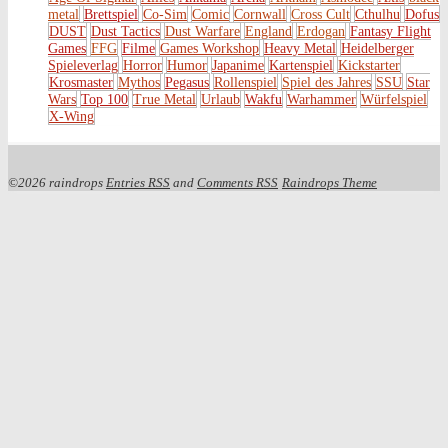
metal
Brettspiel
Co-Sim
Comic
Cornwall
Cross Cult
Cthulhu
Dofus
DUST
Dust Tactics
Dust Warfare
England
Erdogan
Fantasy Flight
Games
FFG
Filme
Games Workshop
Heavy Metal
Heidelberger
Spieleverlag
Horror
Humor
Japanime
Kartenspiel
Kickstarter
Krosmaster
Mythos
Pegasus
Rollenspiel
Spiel des Jahres
SSU
Star
Wars
Top 100
True Metal
Urlaub
Wakfu
Warhammer
Würfelspiel
X-Wing
©2026 raindrops
Entries RSS
and
Comments RSS
Raindrops Theme