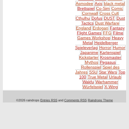
Asmodee
Axis
black metal
Brettspiel
Co-Sim
Comic
Cornwall
Cross Cult
Cthulhu
Dofus
DUST
Dust
Tactics
Dust Warfare
England
Erdogan
Fantasy
Flight Games
FFG
Filme
Games Workshop
Heavy
Metal
Heidelberger
Spieleverlag
Horror
Humor
Japanime
Kartenspiel
Kickstarter
Krosmaster
Mythos
Pegasus
Rollenspiel
Spiel des
Jahres
SSU
Star Wars
Top
100
True Metal
Urlaub
Wakfu
Warhammer
Würfelspiel
X-Wing
©2026 raindrops
Entries RSS
and
Comments RSS
Raindrops Theme