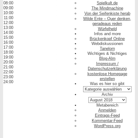
08:00
Spielkult.de
09:00
The Mindmachine
10:00
Von der Seifenkiste herab
11:00
Wilde Ente – Quer denken,
12:00
geradeaus reden
13:00
Würfelheld
14:00
Infos and more
15:00
Brückenkopf Online
16:00
Webdiskussionen
17:00
Tanelorn
18:00
Wichtiges & Nichtiges
19:00
Blog-Alm
20:00
Impressum /
21:00
Datenschutzerklärung
22:00
kostenlose Homepage
23:00
erstellen
24:00
Was es hier so gibt
Was
es
Archiv
hier
Archiv
so
Metabereich
gibt
Anmelden
Eintrags-Feed
Kommentar-Feed
WordPress.org