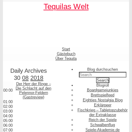
Skip
Skip
Skip
Skip
Skip
Skip
Skip
Skip
Skip
Skip
Tequilas Welt
to
to
to
to
to
to
to
to
to
to
content
SEARCH-
LINKS-
CATEGORIES-
ARCHIVES-
META-
FACEBOOK-
TEXT-
AKISMET_WIDGET-
TAG_CLOUD-
3
3
3
3
3
LIKE-
3
2
3
BUTTON-
GENERATOR
Shrunk
Expand
Primary
Start
Navigation
Gästebuch
Über Tequila
Blog durchsuchen
Daily Archives
Search
30
08
2018
for:
Der Herr der Ringe –
Blogroll
Die Schlacht auf den
Boardgamejunkies
00:00
Pelennor-Feldern
Brettspielfeed
(Gastreview)
Eighties Nostalgia Blog
01:00
Erklärpeer
02:00
Fischkrieg – Tabletopzubehör
03:00
der Extraklasse
04:00
Reich der Spiele
05:00
Schwalbenflug
06:00
Spiele-Akademie.de
07:00