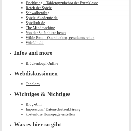
Fischkrieg – Tabletopzubehör der Extraklasse
Reich der Spiele
Schwalbenflug
Spiele-Akademie.de
Spielkult.de
The Mindmachine
Von der Seifenkiste herab
Wilde Ente – Quer denken, geradeaus reden
Würfelheld
Infos and more
Brückenkopf Online
Webdiskussionen
Tanelorn
Wichtiges & Nichtiges
Blog-Alm
Impressum / Datenschutzerklärung
kostenlose Homepage erstellen
Was es hier so gibt