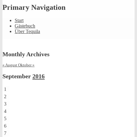
Primary Navigation
Start
Gästebuch
Über Tequila
Monthly Archives
« August
Oktober »
September
2016
1
2
3
4
5
6
7