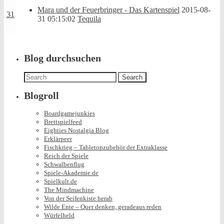
Mara und der Feuerbringer - Das Kartenspiel
2015-08-
31
31 05:15:02
Tequila
Blog durchsuchen
Search
for:
Blogroll
Boardgamejunkies
Brettspielfeed
Eighties Nostalgia Blog
Erklärpeer
Fischkrieg – Tabletopzubehör der Extraklasse
Reich der Spiele
Schwalbenflug
Spiele-Akademie.de
Spielkult.de
The Mindmachine
Von der Seifenkiste herab
Wilde Ente – Quer denken, geradeaus reden
Würfelheld