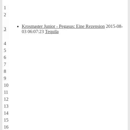
1
2
Krosmaster Junior - Pegasus: Eine Rezension
2015-08-
3
03 06:07:23
Tequila
4
5
6
7
8
9
10
11
12
13
14
15
16