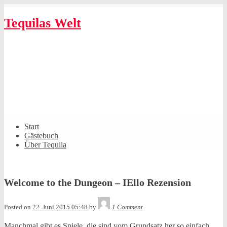
Skip
to
Tequilas Welt
content
Shrunk
Expand
Primary
Start
Navigation
Gästebuch
Über Tequila
Welcome to the Dungeon – IEllo Rezension
Tequila
Posted on
22. Juni 2015 05:48
by
1 Comment
Manchmal gibt es Spiele, die sind vom Grundsatz her so einfach,