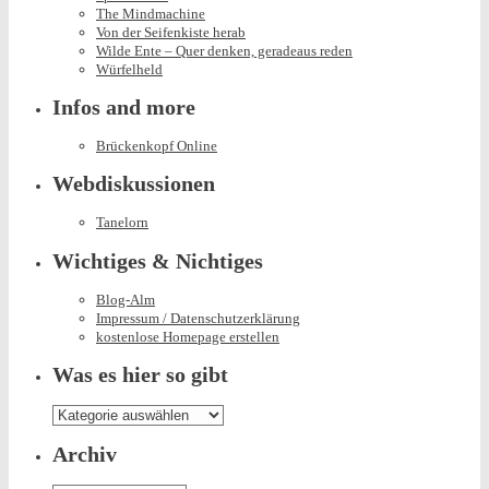
The Mindmachine
Von der Seifenkiste herab
Wilde Ente – Quer denken, geradeaus reden
Würfelheld
Infos and more
Brückenkopf Online
Webdiskussionen
Tanelorn
Wichtiges & Nichtiges
Blog-Alm
Impressum / Datenschutzerklärung
kostenlose Homepage erstellen
Was es hier so gibt
Was
es
hier
Archiv
so
gibt