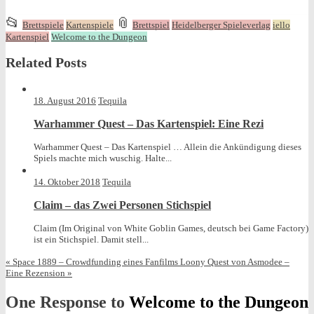
This
and
📂
📎
Brettspiele
Kartenspiele
Brettspiel
Heidelberger Spieleverlag
iello
entry
tagged
Kartenspiel
Welcome to the Dungeon
was
Related Posts
posted
in
18. August 2016
Tequila
Warhammer Quest – Das Kartenspiel: Eine Rezi
Warhammer Quest – Das Kartenspiel … Allein die Ankündigung dieses
Spiels machte mich wuschig. Halte...
14. Oktober 2018
Tequila
Claim – das Zwei Personen Stichspiel
Claim (Im Original von White Goblin Games, deutsch bei Game Factory)
ist ein Stichspiel. Damit stell...
«
Space 1889 – Crowdfunding eines Fanfilms
Loony Quest von Asmodee –
Eine Rezension
»
One Response to
Welcome to the Dungeon