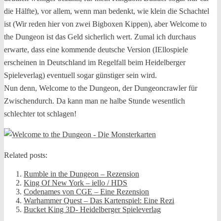
die Hälfte), vor allem, wenn man bedenkt, wie klein die Schachtel
ist (Wir reden hier von zwei Bigboxen Kippen), aber Welcome to
the Dungeon ist das Geld sicherlich wert. Zumal ich durchaus
erwarte, dass eine kommende deutsche Version (IEllospiele
erscheinen in Deutschland im Regelfall beim Heidelberger
Spieleverlag) eventuell sogar günstiger sein wird.
Nun denn, Welcome to the Dungeon, der Dungeoncrawler für
Zwischendurch. Da kann man ne halbe Stunde wesentlich
schlechter tot schlagen!
Related posts:
Rumble in the Dungeon – Rezension
King Of New York – iello / HDS
Codenames von CGE – Eine Rezension
Warhammer Quest – Das Kartenspiel: Eine Rezi
Bucket King 3D- Heidelberger Spieleverlag