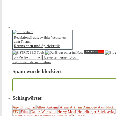
Redaktionell ausgewählte Webseiten
zum Thema:
Rezensionen und Spielekritik
tequilaswelt.de Webutation
Spam wurde blockiert
Schlagwörter
Age Of Sigmar
Allies
Ankama
Arena
Arkham
Asmodee
Axis
black 
FFG
Filme
Games Workshop
Heavy Metal
Heidelberger Spieleverlag