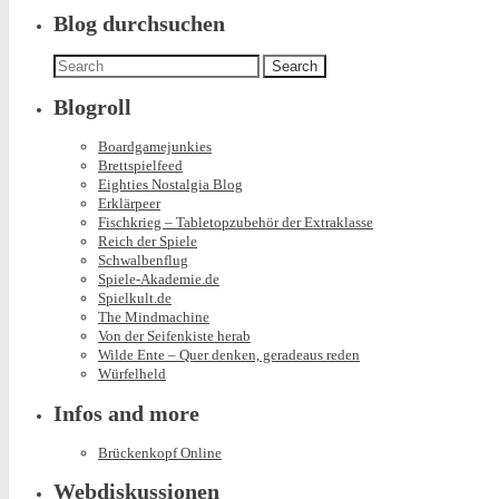
Blog durchsuchen
Search
for:
Blogroll
Boardgamejunkies
Brettspielfeed
Eighties Nostalgia Blog
Erklärpeer
Fischkrieg – Tabletopzubehör der Extraklasse
Reich der Spiele
Schwalbenflug
Spiele-Akademie.de
Spielkult.de
The Mindmachine
Von der Seifenkiste herab
Wilde Ente – Quer denken, geradeaus reden
Würfelheld
Infos and more
Brückenkopf Online
Webdiskussionen