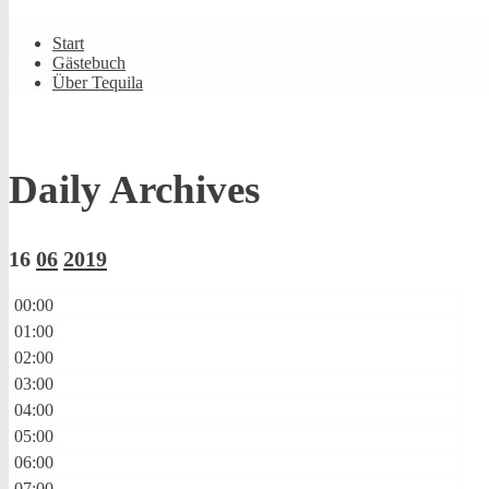
Shrunk
Expand
Primary
Start
Navigation
Gästebuch
Über Tequila
Daily Archives
16
06
2019
00:00
01:00
02:00
03:00
04:00
05:00
06:00
07:00