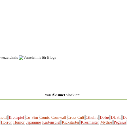
154.314 Spam
von
Akismet
blockiert.
metal
Brettspiel
Co-Sim
Comic
Cornwall
Cross Cult
Cthulhu
Dofus
DUST
Du
Horror
Humor
Japanime
Kartenspiel
Kickstarter
Krosmaster
Mythos
Pegasus