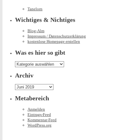
Tanelorn
Wichtiges & Nichtiges
Blog-Alm
Impressum / Datenschutzerklärung
kostenlose Homepage erstellen
Was es hier so gibt
Was
es
hier
Archiv
so
gibt
Archiv
Metabereich
Anmelden
Eintrags-Feed
Kommentar-Feed
WordPress.org