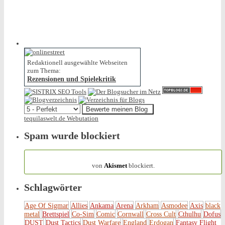
Redaktionell ausgewählte Webseiten
zum Thema:
Rezensionen und Spielekritik
tequilaswelt.de Webutation
Spam wurde blockiert
154.321 Spam
von
Akismet
blockiert.
Schlagwörter
Age Of Sigmar
Allies
Ankama
Arena
Arkham
Asmodee
Axis
black
metal
Brettspiel
Co-Sim
Comic
Cornwall
Cross Cult
Cthulhu
Dofus
DUST
Dust Tactics
Dust Warfare
England
Erdogan
Fantasy Flight