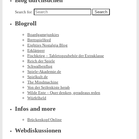
Blog durchsuchen
Search for:
Blogroll
Boardgamejunkies
Brettspielfeed
Eighties Nostalgia Blog
Erklärpeer
Fischkrieg – Tabletopzubehör der Extraklasse
Reich der Spiele
Schwalbenflug
Spiele-Akademie.de
Spielkult.de
The Mindmachine
Von der Seifenkiste herab
Wilde Ente – Quer denken, geradeaus reden
Würfelheld
Infos and more
Brückenkopf Online
Webdiskussionen