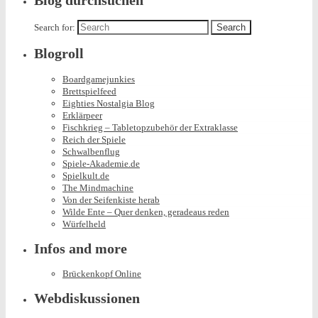
Blog durchsuchen
Search for:
Blogroll
Boardgamejunkies
Brettspielfeed
Eighties Nostalgia Blog
Erklärpeer
Fischkrieg – Tabletopzubehör der Extraklasse
Reich der Spiele
Schwalbenflug
Spiele-Akademie.de
Spielkult.de
The Mindmachine
Von der Seifenkiste herab
Wilde Ente – Quer denken, geradeaus reden
Würfelheld
Infos and more
Brückenkopf Online
Webdiskussionen