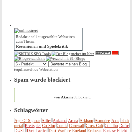
Redaktionell ausgewählte Webseiten
zum Thema:
Rezensionen und Spielekritik
tequilaswelt.de Webutation
Spam wurde blockiert
154.318 Spam
von
Akismet
blockiert.
Schlagwörter
Age Of Sigmar
Allies
Ankama
Arena
Arkham
Asmodee
Axis
black
metal
Brettspiel
Co-Sim
Comic
Cornwall
Cross Cult
Cthulhu
Dofus
DUST
Dust Tactics
Dust Warfare
England
Erdogan
Fantasy Flight