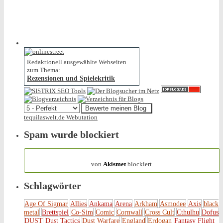
Redaktionell ausgewählte Webseiten
zum Thema:
Rezensionen und Spielekritik
tequilaswelt.de Webutation
Spam wurde blockiert
154.320 Spam
von
Akismet
blockiert.
Schlagwörter
Age Of Sigmar
Allies
Ankama
Arena
Arkham
Asmodee
Axis
black
metal
Brettspiel
Co-Sim
Comic
Cornwall
Cross Cult
Cthulhu
Dofus
DUST
Dust Tactics
Dust Warfare
England
Erdogan
Fantasy Flight