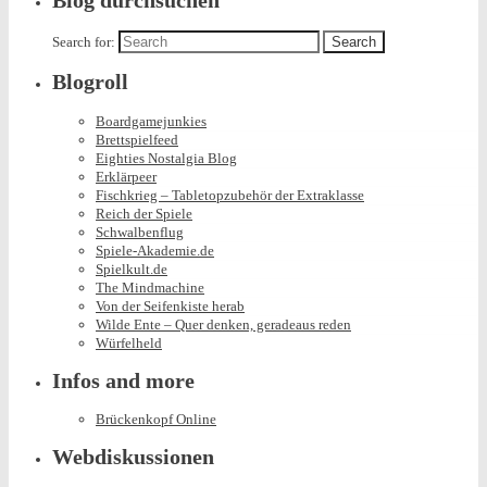
Blog durchsuchen
Search for:
Blogroll
Boardgamejunkies
Brettspielfeed
Eighties Nostalgia Blog
Erklärpeer
Fischkrieg – Tabletopzubehör der Extraklasse
Reich der Spiele
Schwalbenflug
Spiele-Akademie.de
Spielkult.de
The Mindmachine
Von der Seifenkiste herab
Wilde Ente – Quer denken, geradeaus reden
Würfelheld
Infos and more
Brückenkopf Online
Webdiskussionen