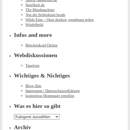
Spielkult.de
The Mindmachine
Von der Seifenkiste herab
Wilde Ente – Quer denken, geradeaus reden
Würfelheld
Infos and more
Brückenkopf Online
Webdiskussionen
Tanelorn
Wichtiges & Nichtiges
Blog-Alm
Impressum / Datenschutzerklärung
kostenlose Homepage erstellen
Was es hier so gibt
Was
es
hier
Archiv
so