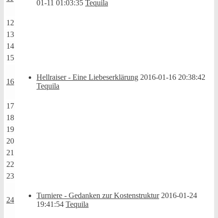
01-11 01:03:35
Tequila
12
13
14
15
Hellraiser - Eine Liebeserklärung
2016-01-16 20:38:42
16
Tequila
17
18
19
20
21
22
23
Turniere - Gedanken zur Kostenstruktur
2016-01-24
24
19:41:54
Tequila