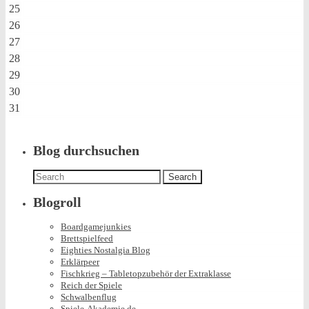
25
26
27
28
29
30
31
Blog durchsuchen
Search
for:
Blogroll
Boardgamejunkies
Brettspielfeed
Eighties Nostalgia Blog
Erklärpeer
Fischkrieg – Tabletopzubehör der Extraklasse
Reich der Spiele
Schwalbenflug
Spiele-Akademie.de