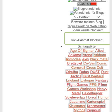
tequilaswelt.de Webutation
Spam wurde blockiert
154.314 Spam
von
Akismet
blockiert.
Schlagwörter
Age Of Sigmar
Allies
Ankama
Arena
Arkham
Asmodee
Axis
black metal
Brettspiel
Co-Sim
Comic
Cornwall
Cross Cult
Cthulhu
Dofus
DUST
Dust
Tactics
Dust Warfare
England
Erdogan
Fantasy
Flight Games
FFG
Filme
Games Workshop
Heavy
Metal
Heidelberger
Spieleverlag
Horror
Humor
Japanime
Kartenspiel
Kickstarter
Krosmaster
Mythos
Pegasus