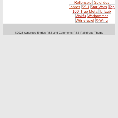
Rollenspiel
Spiel des
Jahres
SSU
Star Wars
Top
100
True Metal
Urlaub
Wakfu
Warhammer
Würfelspiel
X-Wing
©2026 raindrops
Entries RSS
and
Comments RSS
Raindrops Theme