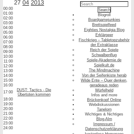
27
04
2013
00:00
01:00
Blogroll
02:00
Boardgamejunkies
03:00
Brettspielfeed
04:00
Eighties Nostalgia Blog
05:00
Erklärpeer
06:00
Fischkrieg – Tabletopzubehör
07:00
der Extraklasse
08:00
Reich der Spiele
09:00
Schwalbenflug
10:00
Spiele-Akademie.de
11:00
Spielkult.de
12:00
The Mindmachine
13:00
Von der Seifenkiste herab
14:00
15:00
Wilde Ente – Quer denken,
16:00
geradeaus reden
DUST: Tactics - Die
Würfelheld
17:00
Übertoten kommen
Infos and more
18:00
Brückenkopf Online
19:00
Webdiskussionen
20:00
Tanelorn
21:00
Wichtiges & Nichtiges
22:00
Blog-Alm
23:00
Impressum /
24:00
Datenschutzerklärung
kostenlose Homepage