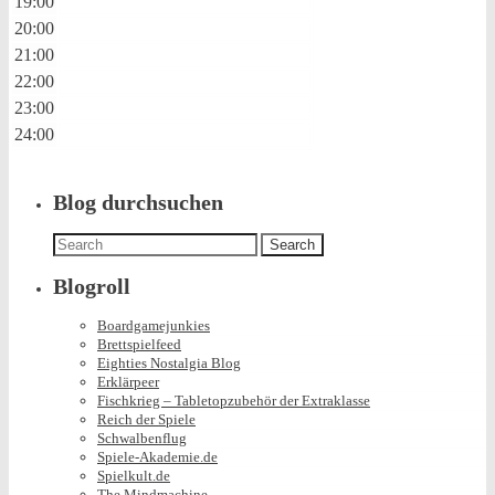
19:00
20:00
21:00
22:00
23:00
24:00
Blog durchsuchen
Search
for:
Blogroll
Boardgamejunkies
Brettspielfeed
Eighties Nostalgia Blog
Erklärpeer
Fischkrieg – Tabletopzubehör der Extraklasse
Reich der Spiele
Schwalbenflug
Spiele-Akademie.de
Spielkult.de
The Mindmachine