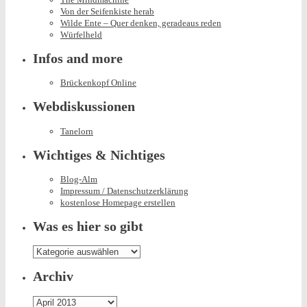
Von der Seifenkiste herab
Wilde Ente – Quer denken, geradeaus reden
Würfelheld
Infos and more
Brückenkopf Online
Webdiskussionen
Tanelorn
Wichtiges & Nichtiges
Blog-Alm
Impressum / Datenschutzerklärung
kostenlose Homepage erstellen
Was es hier so gibt
Was
es
hier
Archiv
so
gibt
Archiv