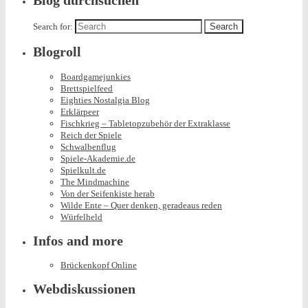
Blog durchsuchen
Search for:
Blogroll
Boardgamejunkies
Brettspielfeed
Eighties Nostalgia Blog
Erklärpeer
Fischkrieg – Tabletopzubehör der Extraklasse
Reich der Spiele
Schwalbenflug
Spiele-Akademie.de
Spielkult.de
The Mindmachine
Von der Seifenkiste herab
Wilde Ente – Quer denken, geradeaus reden
Würfelheld
Infos and more
Brückenkopf Online
Webdiskussionen