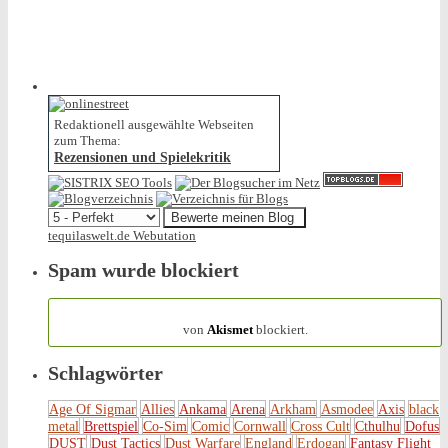
Redaktionell ausgewählte Webseiten
zum Thema:
Rezensionen und Spielekritik
tequilaswelt.de Webutation
Spam wurde blockiert
154.316 Spam
von
Akismet
blockiert.
Schlagwörter
Age Of Sigmar
Allies
Ankama
Arena
Arkham
Asmodee
Axis
black
metal
Brettspiel
Co-Sim
Comic
Cornwall
Cross Cult
Cthulhu
Dofus
DUST
Dust Tactics
Dust Warfare
England
Erdogan
Fantasy Flight