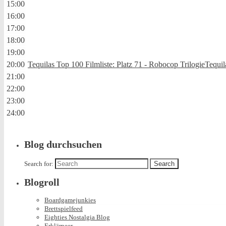
15:00
16:00
17:00
18:00
19:00
20:00
Tequilas Top 100 Filmliste: Platz 71 - Robocop Trilogie
Tequil
21:00
22:00
23:00
24:00
Blog durchsuchen
Search for:
Blogroll
Boardgamejunkies
Brettspielfeed
Eighties Nostalgia Blog
Erklärpeer