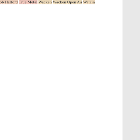
ob Halford
True Metal
Wacken
Wacken Open Air
Watain