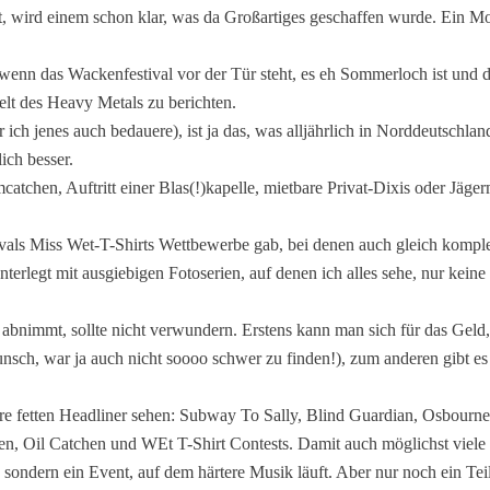
 wird einem schon klar, was da Großartiges geschaffen wurde. Ein Mol
wenn das Wackenfestival vor der Tür steht, es eh Sommerloch ist und de
elt des Heavy Metals zu berichten.
r ich jenes auch bedauere), ist ja das, was alljährlich in Norddeutschl
ich besser.
atchen, Auftritt einer Blas(!)kapelle, mietbare Privat-Dixis oder Jäg
tivals Miss Wet-T-Shirts Wettbewerbe gab, bei denen auch gleich komp
terlegt mit ausgiebigen Fotoserien, auf denen ich alles sehe, nur keine
 abnimmt, sollte nicht verwundern. Erstens kann man sich für das Geld
ch, war ja auch nicht soooo schwer zu finden!), zum anderen gibt es nu
sere fetten Headliner sehen: Subway To Sally, Blind Guardian, Osbourne
ten, Oil Catchen und WEt T-Shirt Contests. Damit auch möglichst viel
ndern ein Event, auf dem härtere Musik läuft. Aber nur noch ein Teil 