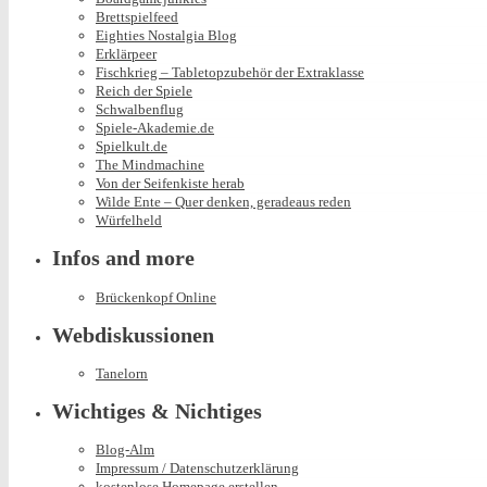
Brettspielfeed
Eighties Nostalgia Blog
Erklärpeer
Fischkrieg – Tabletopzubehör der Extraklasse
Reich der Spiele
Schwalbenflug
Spiele-Akademie.de
Spielkult.de
The Mindmachine
Von der Seifenkiste herab
Wilde Ente – Quer denken, geradeaus reden
Würfelheld
Infos and more
Brückenkopf Online
Webdiskussionen
Tanelorn
Wichtiges & Nichtiges
Blog-Alm
Impressum / Datenschutzerklärung
kostenlose Homepage erstellen