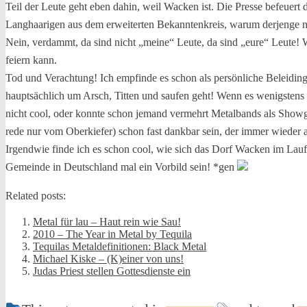
Teil der Leute geht eben dahin, weil Wacken ist. Die Presse befeuert
Langhaarigen aus dem erweiterten Bekanntenkreis, warum derjenge ni
Nein, verdammt, da sind nicht „meine“ Leute, da sind „eure“ Leute! Wei
feiern kann.
Tod und Verachtung! Ich empfinde es schon als persönliche Beleiding
hauptsächlich um Arsch, Titten und saufen geht! Wenn es wenigstens 
nicht cool, oder konnte schon jemand vermehrt Metalbands als Show
rede nur vom Oberkiefer) schon fast dankbar sein, der immer wieder a
Irgendwie finde ich es schon cool, wie sich das Dorf Wacken im Lauf
Gemeinde in Deutschland mal ein Vorbild sein! *gen
Related posts:
Metal für lau – Haut rein wie Sau!
2010 – The Year in Metal by Tequila
Tequilas Metaldefinitionen: Black Metal
Michael Kiske – (K)einer von uns!
Judas Priest stellen Gottesdienste ein