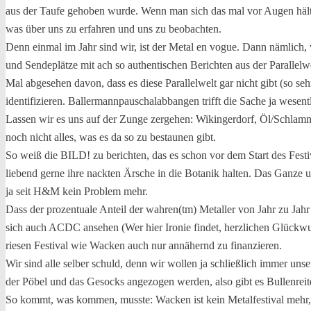
aus der Taufe gehoben wurde. Wenn man sich das mal vor Augen hält,
was über uns zu erfahren und uns zu beobachten.
Denn einmal im Jahr sind wir, ist der Metal en vogue. Dann nämlich, 
und Sendeplätze mit ach so authentischen Berichten aus der Parallelw
Mal abgesehen davon, dass es diese Parallelwelt gar nicht gibt (so seh
identifizieren. Ballermannpauschalabbangen trifft die Sache ja wesentl
Lassen wir es uns auf der Zunge zergehen: Wikingerdorf, Öl/Schlammc
noch nicht alles, was es da so zu bestaunen gibt.
So weiß die BILD! zu berichten, das es schon vor dem Start des Fes
liebend gerne ihre nackten Ärsche in die Botanik halten. Das Ganze un
ja seit H&M kein Problem mehr.
Dass der prozentuale Anteil der wahren(tm) Metaller von Jahr zu Jahr
sich auch ACDC ansehen (Wer hier Ironie findet, herzlichen Glückwuns
riesen Festival wie Wacken auch nur annähernd zu finanzieren.
Wir sind alle selber schuld, denn wir wollen ja schließlich immer un
der Pöbel und das Gesocks angezogen werden, also gibt es Bullenrei
So kommt, was kommen, musste: Wacken ist kein Metalfestival mehr, so