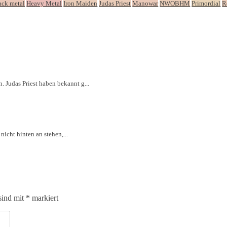
ack metal
Heavy Metal
Iron Maiden
Judas Priest
Manowar
NWOBHM
Primordial
R
 Judas Priest haben bekannt g...
nicht hinten an stehen,...
sind mit
*
markiert