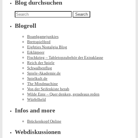
in
Blog durchsuchen
Search
for:
Blogroll
Boardgamejunkies
Brettspielfeed
Eighties Nostalgia Blog
Erklärpeer
Fischkrieg – Tabletopzubehör der Extraklasse
Reich der Spiele
Schwalbenflug
Spiele-Akademie.de
Spielkult.de
The Mindmachine
Von der Seifenkiste herab
Wilde Ente – Quer denken, geradeaus reden
Würfelheld
Infos and more
Brückenkopf Online
Webdiskussionen