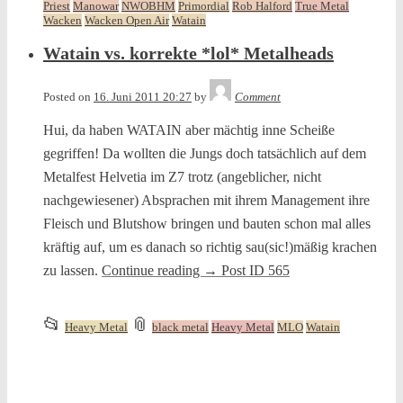
entry
tagged
Priest
Manowar
NWOBHM
Primordial
Rob Halford
True Metal
Wacken
Wacken Open Air
Watain
was
posted
Watain vs. korrekte *lol* Metalheads
in
Tequila
Posted on
16. Juni 2011 20:27
by
Comment
Hui, da haben WATAIN aber mächtig inne Scheiße
gegriffen! Da wollten die Jungs doch tatsächlich auf dem
Metalfest Helvetia im Z7 trotz (angeblicher, nicht
nachgewiesener) Absprachen mit ihrem Management ihre
Fleisch und Blutshow bringen und bauten schon mal alles
kräftig auf, um es danach so richtig sau(sic!)mäßig krachen
zu lassen.
Continue reading
→
Post ID 565
This
and
📂
📎
Heavy Metal
black metal
Heavy Metal
MLO
Watain
entry
tagged
was
posted