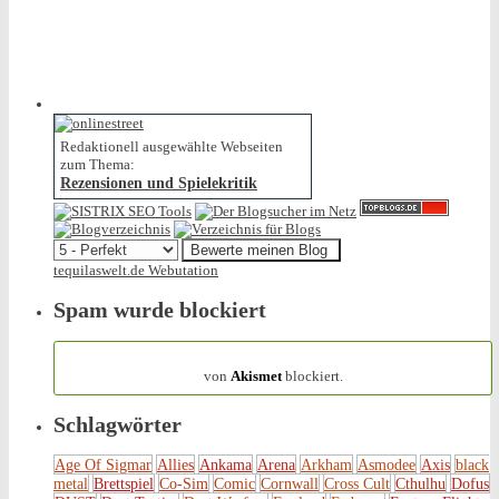
Redaktionell ausgewählte Webseiten
zum Thema:
Rezensionen und Spielekritik
tequilaswelt.de Webutation
Spam wurde blockiert
154.316 Spam
von
Akismet
blockiert.
Schlagwörter
Age Of Sigmar
Allies
Ankama
Arena
Arkham
Asmodee
Axis
black
metal
Brettspiel
Co-Sim
Comic
Cornwall
Cross Cult
Cthulhu
Dofus