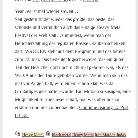
Yeah, es ist mal wieder soweit…
Seit gestern findet wieder das größte, das beste, das
schönste und vermutlich auch das einzige Heavy Metal
Festival der Welt statt…zumindest, wenn man der
Berichterstattung der regulären Presse Glauben schenken
darf. WACKEN steht auf dem Programm und das bereits
zum 22. mal. Das bedeutet logischerweise, das ein guter
Teil der Besucher dort noch nicht mal geboren war, als das
W:O:A aus der Taufe gehoben wurde. Wenn man sich das
mal vor Augen hält, wird einem schon klar, was da
Großartiges geschaffen wurde. Ein Moloch sozusagen, eine
Möglichkeit für die Gesellschaft, mal was über uns zu
erfahren und uns zu beobachten.
Continue reading
→
Post
ID 565
This
and
📂
📎
Heavy Metal
black metal
Heavy Metal
Iron Maiden
Judas