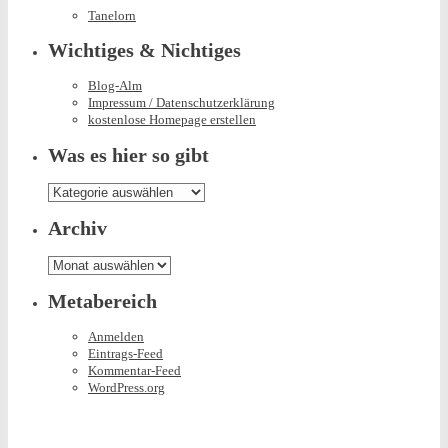
Tanelorn
Wichtiges & Nichtiges
Blog-Alm
Impressum / Datenschutzerklärung
kostenlose Homepage erstellen
Was es hier so gibt
Was
es
hier
Archiv
so
gibt
Archiv
Metabereich
Anmelden
Eintrags-Feed
Kommentar-Feed
WordPress.org