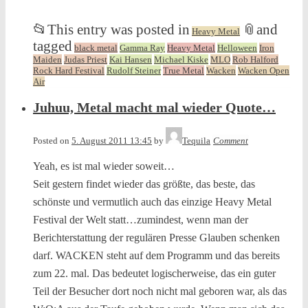
📂
This entry was posted in
📎
and
Heavy Metal
tagged
black metal
Gamma Ray
Heavy Metal
Helloween
Iron
Maiden
Judas Priest
Kai Hansen
Michael Kiske
MLO
Rob Halford
Rock Hard Festival
Rudolf Steiner
True Metal
Wacken
Wacken Open
Air
Juhuu, Metal macht mal wieder Quote…
Posted on
5. August 2011 13:45
by
Tequila
Comment
Yeah, es ist mal wieder soweit…
Seit gestern findet wieder das größte, das beste, das
schönste und vermutlich auch das einzige Heavy Metal
Festival der Welt statt…zumindest, wenn man der
Berichterstattung der regulären Presse Glauben schenken
darf. WACKEN steht auf dem Programm und das bereits
zum 22. mal. Das bedeutet logischerweise, das ein guter
Teil der Besucher dort noch nicht mal geboren war, als das