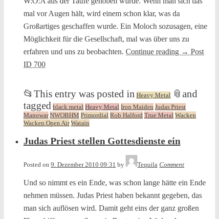
W:O:A aus der Taufe gehoben wurde. Wenn man sich das
mal vor Augen hält, wird einem schon klar, was da
Großartiges geschaffen wurde. Ein Moloch sozusagen, eine
Möglichkeit für die Gesellschaft, mal was über uns zu
erfahren und uns zu beobachten.
Continue reading
→
Post
ID 700
📂
This entry was posted in
📎
and
Heavy Metal
tagged
black metal
Heavy Metal
Iron Maiden
Judas Priest
Manowar
NWOBHM
Primordial
Rob Halford
True Metal
Wacken
Wacken Open Air
Watain
Judas Priest stellen Gottesdienste ein
Posted on
9. Dezember 2010 09:31
by
Tequila
Comment
Und so nimmt es ein Ende, was schon lange hätte ein Ende
nehmen müssen. Judas Priest haben bekannt gegeben, das
man sich auflösen wird. Damit geht eins der ganz großen