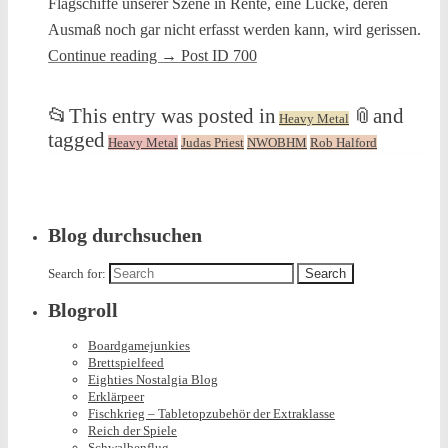
Flagschiffe unserer Szene in Rente, eine Lücke, deren
Ausmaß noch gar nicht erfasst werden kann, wird gerissen.
Continue reading
→
Post ID 700
📂
This entry was posted in
📎
and
Heavy Metal
tagged
Heavy Metal
Judas Priest
NWOBHM
Rob Halford
Blog durchsuchen
Search for:
Blogroll
Boardgamejunkies
Brettspielfeed
Eighties Nostalgia Blog
Erklärpeer
Fischkrieg – Tabletopzubehör der Extraklasse
Reich der Spiele
Schwalbenflug