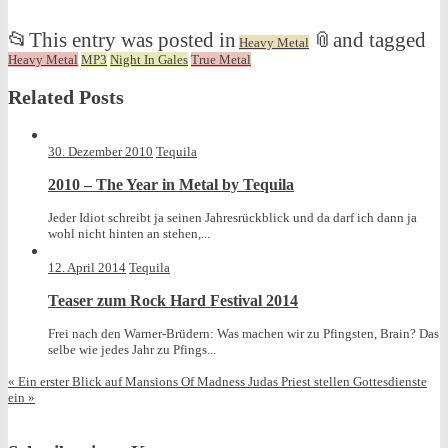
📂
This entry was posted in
📎
and tagged
Heavy Metal
Heavy Metal
MP3
Night In Gales
True Metal
Related Posts
30. Dezember 2010
Tequila
2010 – The Year in Metal by Tequila
Jeder Idiot schreibt ja seinen Jahresrückblick und da darf ich dann ja
wohl nicht hinten an stehen,...
12. April 2014
Tequila
Teaser zum Rock Hard Festival 2014
Frei nach den Warner-Brüdern: Was machen wir zu Pfingsten, Brain? Das
selbe wie jedes Jahr zu Pfings...
«
Ein erster Blick auf Mansions Of Madness
Judas Priest stellen Gottesdienste
ein
»