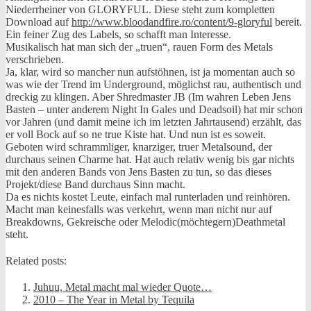
Niederrheiner von GLORYFUL. Diese steht zum kompletten
Download auf
http://www.bloodandfire.ro/content/9-gloryful
bereit.
Ein feiner Zug des Labels, so schafft man Interesse.
Musikalisch hat man sich der „truen“, rauen Form des Metals
verschrieben.
Ja, klar, wird so mancher nun aufstöhnen, ist ja momentan auch so
was wie der Trend im Underground, möglichst rau, authentisch und
dreckig zu klingen. Aber Shredmaster JB (Im wahren Leben Jens
Basten – unter anderem Night In Gales und Deadsoil) hat mir schon
vor Jahren (und damit meine ich im letzten Jahrtausend) erzählt, das
er voll Bock auf so ne true Kiste hat. Und nun ist es soweit.
Geboten wird schrammliger, knarziger, truer Metalsound, der
durchaus seinen Charme hat. Hat auch relativ wenig bis gar nichts
mit den anderen Bands von Jens Basten zu tun, so das dieses
Projekt/diese Band durchaus Sinn macht.
Da es nichts kostet Leute, einfach mal runterladen und reinhören.
Macht man keinesfalls was verkehrt, wenn man nicht nur auf
Breakdowns, Gekreische oder Melodic(möchtegern)Deathmetal
steht.
Related posts:
Juhuu, Metal macht mal wieder Quote…
2010 – The Year in Metal by Tequila