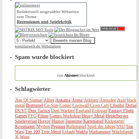
Redaktionell ausgewählte Webseiten
zum Thema:
Rezensionen und Spielekritik
tequilaswelt.de Webutation
Spam wurde blockiert
154.314 Spam
von
Akismet
blockiert.
Schlagwörter
Age Of Sigmar
Allies
Ankama
Arena
Arkham
Asmodee
Axis
black
metal
Brettspiel
Co-Sim
Comic
Cornwall
Cross Cult
Cthulhu
Dofus
DUST
Dust Tactics
Dust Warfare
England
Erdogan
Fantasy Flight
Games
FFG
Filme
Games Workshop
Heavy Metal
Heidelberger
Spieleverlag
Horror
Humor
Japanime
Kartenspiel
Kickstarter
Krosmaster
Mythos
Pegasus
Rollenspiel
Spiel des Jahres
SSU
Star
Wars
Top 100
True Metal
Urlaub
Wakfu
Warhammer
Würfelspiel
X-Wing