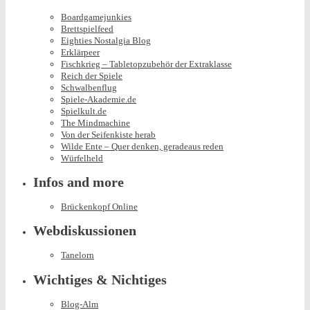
Boardgamejunkies
Brettspielfeed
Eighties Nostalgia Blog
Erklärpeer
Fischkrieg – Tabletopzubehör der Extraklasse
Reich der Spiele
Schwalbenflug
Spiele-Akademie.de
Spielkult.de
The Mindmachine
Von der Seifenkiste herab
Wilde Ente – Quer denken, geradeaus reden
Würfelheld
Infos and more
Brückenkopf Online
Webdiskussionen
Tanelorn
Wichtiges & Nichtiges
Blog-Alm