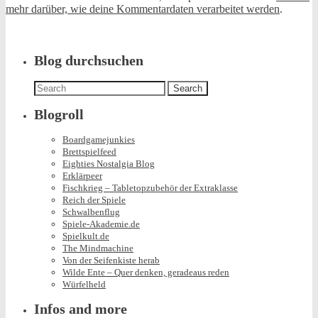
mehr darüber, wie deine Kommentardaten verarbeitet werden
.
Blog durchsuchen
Search
for:
Blogroll
Boardgamejunkies
Brettspielfeed
Eighties Nostalgia Blog
Erklärpeer
Fischkrieg – Tabletopzubehör der Extraklasse
Reich der Spiele
Schwalbenflug
Spiele-Akademie.de
Spielkult.de
The Mindmachine
Von der Seifenkiste herab
Wilde Ente – Quer denken, geradeaus reden
Würfelheld
Infos and more