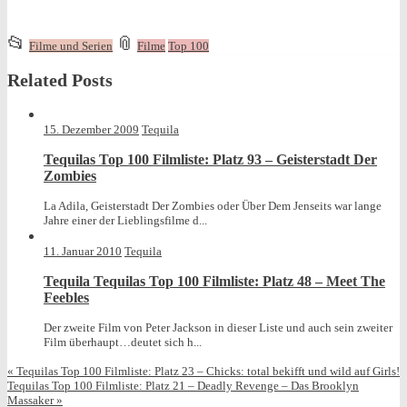
This
and
📂
📎
Filme und Serien
Filme
Top 100
entry
tagged
Related Posts
was
posted
in
15. Dezember 2009
Tequila
Tequilas Top 100 Filmliste: Platz 93 – Geisterstadt Der
Zombies
La Adila, Geisterstadt Der Zombies oder Über Dem Jenseits war lange
Jahre einer der Lieblingsfilme d...
11. Januar 2010
Tequila
Tequila Tequilas Top 100 Filmliste: Platz 48 – Meet The
Feebles
Der zweite Film von Peter Jackson in dieser Liste und auch sein zweiter
Film überhaupt…deutet sich h...
«
Tequilas Top 100 Filmliste: Platz 23 – Chicks: total bekifft und wild auf Girls!
Tequilas Top 100 Filmliste: Platz 21 – Deadly Revenge – Das Brooklyn
Massaker
»