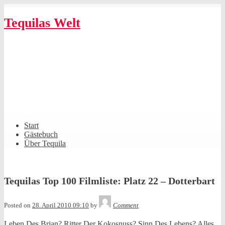
Skip
to
Tequilas Welt
content
Shrunk
Expand
Primary
Start
Navigation
Gästebuch
Über Tequila
Tequilas Top 100 Filmliste: Platz 22 – Dotterbart
Tequila
Posted on
28. April 2010 09:10
by
Comment
Leben Des Brian? Ritter Der Kokosnuss? Sinn Des Lebens? Alles