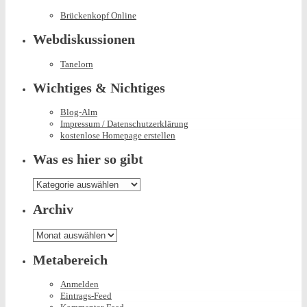
Brückenkopf Online
Webdiskussionen
Tanelorn
Wichtiges & Nichtiges
Blog-Alm
Impressum / Datenschutzerklärung
kostenlose Homepage erstellen
Was es hier so gibt
Was
es
hier
Archiv
so
gibt
Archiv
Metabereich
Anmelden
Eintrags-Feed