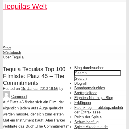
Skip
Tequilas Welt
to
content
Shrunk
Expand
Primary
Start
Navigation
Gästebuch
Über Tequila
Blog durchsuchen
Tequila Tequilas Top 100
Search
Filmliste: Platz 45 – The
for:
Commitments
Blogroll
Boardgamejunkies
Posted on
15. Januar 2010 18:56
by
Tequila
Brettspielfeed
Comment
Eighties Nostalgia Blog
Auf Platz 45 findet sich ein Film, der
Erklärpeer
Fischkrieg – Tabletopzubehör
eigentlich jedem aufs Auge gedrückt
der Extraklasse
werden müsste, der sich zum ersten
Reich der Spiele
Mal ein Instrument kauft. Alan Parker
Schwalbenflug
verfilmte das Buch „The Commitments“
Spiele-Akademie.de