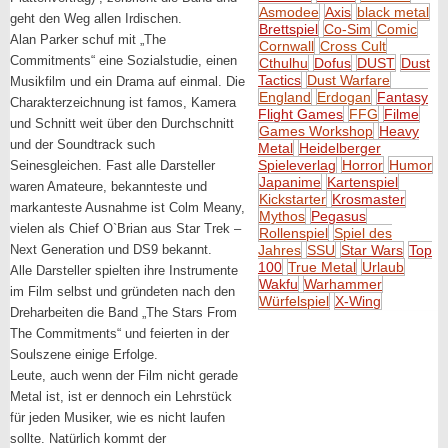
Asmodee
Axis
black metal
geht den Weg allen Irdischen.
Brettspiel
Co-Sim
Comic
Alan Parker schuf mit „The
Cornwall
Cross Cult
Commitments“ eine Sozialstudie, einen
Cthulhu
Dofus
DUST
Dust
Tactics
Dust Warfare
Musikfilm und ein Drama auf einmal. Die
England
Erdogan
Fantasy
Charakterzeichnung ist famos, Kamera
Flight Games
FFG
Filme
und Schnitt weit über den Durchschnitt
Games Workshop
Heavy
und der Soundtrack such
Metal
Heidelberger
Spieleverlag
Horror
Humor
Seinesgleichen. Fast alle Darsteller
Japanime
Kartenspiel
waren Amateure, bekannteste und
Kickstarter
Krosmaster
markanteste Ausnahme ist Colm Meany,
Mythos
Pegasus
vielen als Chief O`Brian aus Star Trek –
Rollenspiel
Spiel des
Next Generation und DS9 bekannt.
Jahres
SSU
Star Wars
Top
100
True Metal
Urlaub
Alle Darsteller spielten ihre Instrumente
Wakfu
Warhammer
im Film selbst und gründeten nach den
Würfelspiel
X-Wing
Dreharbeiten die Band „The Stars From
The Commitments“ und feierten in der
Soulszene einige Erfolge.
Leute, auch wenn der Film nicht gerade
Metal ist, ist er dennoch ein Lehrstück
für jeden Musiker, wie es nicht laufen
sollte. Natürlich kommt der