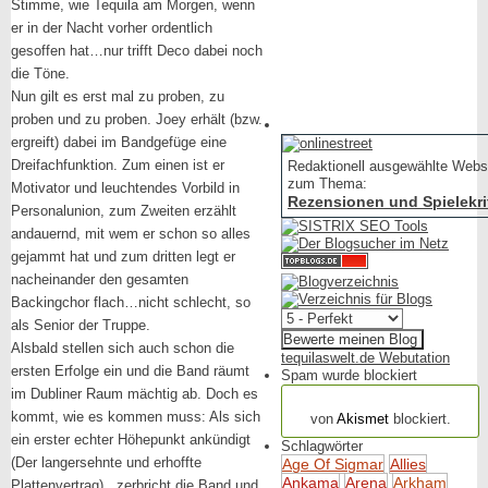
Stimme, wie Tequila am Morgen, wenn
er in der Nacht vorher ordentlich
gesoffen hat…nur trifft Deco dabei noch
die Töne.
Nun gilt es erst mal zu proben, zu
proben und zu proben. Joey erhält (bzw.
ergreift) dabei im Bandgefüge eine
Dreifachfunktion. Zum einen ist er
Redaktionell ausgewählte Webs
zum Thema:
Motivator und leuchtendes Vorbild in
Rezensionen und Spielekri
Personalunion, zum Zweiten erzählt
andauernd, mit wem er schon so alles
gejammt hat und zum dritten legt er
nacheinander den gesamten
Backingchor flach…nicht schlecht, so
als Senior der Truppe.
Alsbald stellen sich auch schon die
tequilaswelt.de Webutation
ersten Erfolge ein und die Band räumt
Spam wurde blockiert
im Dubliner Raum mächtig ab. Doch es
154.317 Spam
kommt, wie es kommen muss: Als sich
von
Akismet
blockiert.
ein erster echter Höhepunkt ankündigt
Schlagwörter
(Der langersehnte und erhoffte
Age Of Sigmar
Allies
Ankama
Arena
Arkham
Plattenvertrag) , zerbricht die Band und