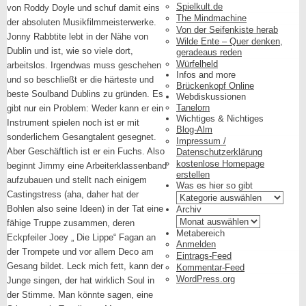
Spielkult.de
von Roddy Doyle und schuf damit eins
The Mindmachine
der absoluten Musikfilmmeisterwerke.
Von der Seifenkiste herab
Jonny Rabbtite lebt in der Nähe von
Wilde Ente – Quer denken,
Dublin und ist, wie so viele dort,
geradeaus reden
Würfelheld
arbeitslos. Irgendwas muss geschehen
Infos and more
und so beschließt er die härteste und
Brückenkopf Online
beste Soulband Dublins zu gründen. Es
Webdiskussionen
Tanelorn
gibt nur ein Problem: Weder kann er ein
Wichtiges & Nichtiges
Instrument spielen noch ist er mit
Blog-Alm
sonderlichem Gesangtalent gesegnet.
Impressum /
Aber Geschäftlich ist er ein Fuchs. Also
Datenschutzerklärung
kostenlose Homepage
beginnt Jimmy eine Arbeiterklassenband
erstellen
aufzubauen und stellt nach einigem
Was es hier so gibt
Castingstress (aha, daher hat der
Was
es
Bohlen also seine Ideen) in der Tat eine
Archiv
hier
Archiv
fähige Truppe zusammen, deren
so
Metabereich
Eckpfeiler Joey „ Die Lippe“ Fagan an
gibt
Anmelden
der Trompete und vor allem Deco am
Eintrags-Feed
Gesang bildet. Leck mich fett, kann der
Kommentar-Feed
WordPress.org
Junge singen, der hat wirklich Soul in
der Stimme. Man könnte sagen, eine