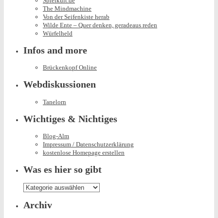
Spielkult.de
The Mindmachine
Von der Seifenkiste herab
Wilde Ente – Quer denken, geradeaus reden
Würfelheld
Infos and more
Brückenkopf Online
Webdiskussionen
Tanelorn
Wichtiges & Nichtiges
Blog-Alm
Impressum / Datenschutzerklärung
kostenlose Homepage erstellen
Was es hier so gibt
Was
es
hier
Archiv
so
gibt