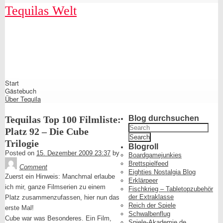
Skip
Tequilas Welt
to
content
Shrunk
Expand
Start
Primary
Gästebuch
Navigation
Über Tequila
Tequilas Top 100 Filmliste:
Blog durchsuchen
Search
Platz 92 – Die Cube
for:
Trilogie
Blogroll
Posted on
15. Dezember 2009 23:37
by
Boardgamejunkies
Tequila
Brettspielfeed
Comment
Eighties Nostalgia Blog
Zuerst ein Hinweis: Manchmal erlaube
Erklärpeer
ich mir, ganze Filmserien zu einem
Fischkrieg – Tabletopzubehör
der Extraklasse
Platz zusammenzufassen, hier nun das
Reich der Spiele
erste Mal!
Schwalbenflug
Cube war was Besonderes. Ein Film,
Spiele-Akademie.de