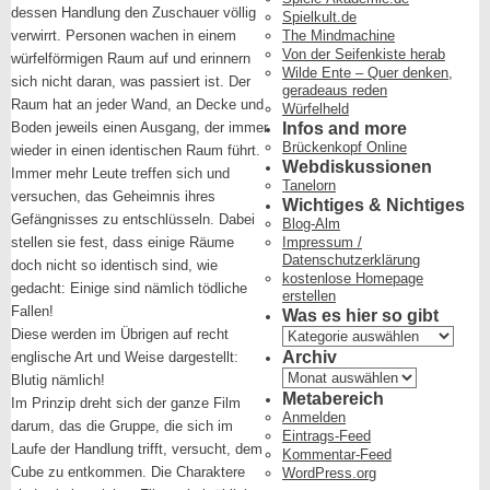
dessen Handlung den Zuschauer völlig
Spielkult.de
verwirrt. Personen wachen in einem
The Mindmachine
Von der Seifenkiste herab
würfelförmigen Raum auf und erinnern
Wilde Ente – Quer denken,
sich nicht daran, was passiert ist. Der
geradeaus reden
Raum hat an jeder Wand, an Decke und
Würfelheld
Boden jeweils einen Ausgang,
der immer
Infos and more
Brückenkopf Online
wieder in einen identischen Raum führt.
Webdiskussionen
Immer mehr Leute treffen sich und
Tanelorn
versuchen, das Geheimnis ihres
Wichtiges & Nichtiges
Gefängnisses zu entschlüsseln. Dabei
Blog-Alm
stellen sie fest, dass einige Räume
Impressum /
Datenschutzerklärung
doch nicht so identisch sind, wie
kostenlose Homepage
gedacht: Einige sind nämlich tödliche
erstellen
Fallen!
Was es hier so gibt
Was
Diese werden im Übrigen auf recht
es
Archiv
englische Art und Weise dargestellt:
hier
Archiv
Blutig nämlich!
so
Metabereich
Im Prinzip dreht sich der ganze Film
gibt
Anmelden
darum, das die Gruppe, die sich im
Eintrags-Feed
Laufe der Handlung trifft, versucht, dem
Kommentar-Feed
Cube zu entkommen. Die Charaktere
WordPress.org