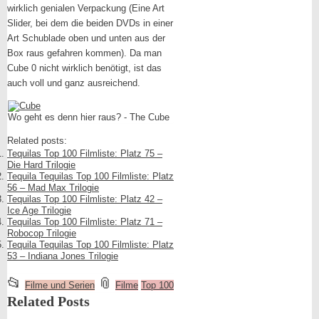
wirklich genialen Verpackung (Eine Art
Slider, bei dem die beiden DVDs in einer
Art Schublade oben und unten aus der
Box raus gefahren kommen). Da man
Cube 0 nicht wirklich benötigt, ist das
auch voll und ganz ausreichend.
Wo geht es denn hier raus? - The Cube
Related posts:
Tequilas Top 100 Filmliste: Platz 75 –
Die Hard Trilogie
Tequila Tequilas Top 100 Filmliste: Platz
56 – Mad Max Trilogie
Tequilas Top 100 Filmliste: Platz 42 –
Ice Age Trilogie
Tequilas Top 100 Filmliste: Platz 71 –
Robocop Trilogie
Tequila Tequilas Top 100 Filmliste: Platz
53 – Indiana Jones Trilogie
This
and
📂
📎
Filme und Serien
Filme
Top 100
entry
tagged
Related Posts
was