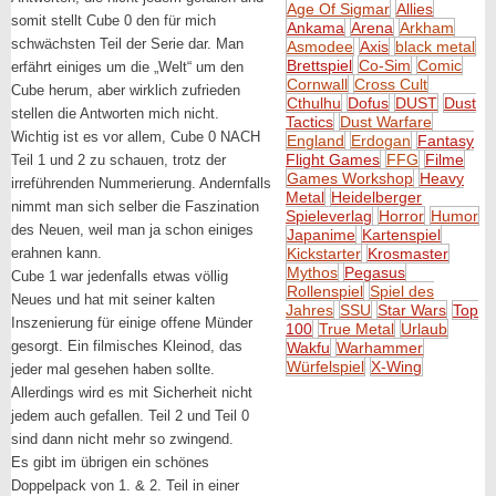
Age Of Sigmar
Allies
somit stellt Cube 0 den für mich
Ankama
Arena
Arkham
schwächsten Teil der Serie dar. Man
Asmodee
Axis
black metal
Brettspiel
Co-Sim
Comic
erfährt einiges um die „Welt“ um den
Cornwall
Cross Cult
Cube herum, aber wirklich zufrieden
Cthulhu
Dofus
DUST
Dust
stellen die Antworten mich nicht.
Tactics
Dust Warfare
Wichtig ist es vor allem, Cube 0 NACH
England
Erdogan
Fantasy
Flight Games
FFG
Filme
Teil 1 und 2 zu schauen, trotz der
Games Workshop
Heavy
irreführenden Nummerierung. Andernfalls
Metal
Heidelberger
nimmt man sich selber die Faszination
Spieleverlag
Horror
Humor
des Neuen, weil man ja schon einiges
Japanime
Kartenspiel
erahnen kann.
Kickstarter
Krosmaster
Mythos
Pegasus
Cube 1 war jedenfalls etwas völlig
Rollenspiel
Spiel des
Neues und hat mit seiner kalten
Jahres
SSU
Star Wars
Top
Inszenierung für einige offene Münder
100
True Metal
Urlaub
gesorgt. Ein filmisches Kleinod, das
Wakfu
Warhammer
Würfelspiel
X-Wing
jeder mal gesehen haben sollte.
Allerdings wird es mit Sicherheit nicht
jedem auch gefallen. Teil 2 und Teil 0
sind dann nicht mehr so zwingend.
Es gibt im übrigen ein schönes
Doppelpack von 1. & 2. Teil in einer