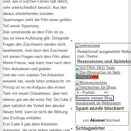
sind, wie in solchen Filmen halt üblich,
sehr unterschiedlich besetzt. Aus den
daraus entstehenden sozialen
Spannungen zieht der Film einen großen
Teil seiner Spannung.
Das verstörende an dem Film ist es,
das es keine Auflösung gibt. Dringende
Fragen des Zuschauers werden nicht
beantwortet, man lässt den Zuschauer
Redaktionell ausgewählte Webs
zum Thema:
mit seinen Fragen nach dem Film allein.
Rezensionen und Spielekri
Meine Fresse, was kann man nach dem
Film diskutieren und grübeln.
Und wer vom zweiten Teil Antworten
erwartet hat, wurde bitter enttäuscht. Im
Prinzip ist es ein Aufguss des ersten
Teils mit neuen Charakteren, aber fast
ebenso gut wie der erste Teil. Da Cube 2
tequilaswelt.de Webutation
aber natürlich der Vorteil des absolut
Spam wurde blockiert
Neuen fehlt, kann er nicht die Wirkung
154.320 Spam
des Erstlings entfalten.
von
Akismet
blockiert.
Erst Cube 0 gab dann Antworten.
Schlagwörter
Antworten, die nicht jedem gefallen und