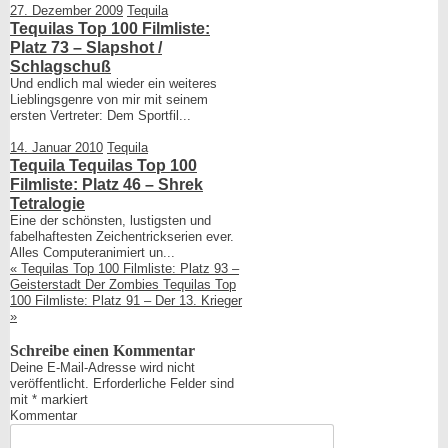
27. Dezember 2009
Tequila
posted
Tequilas Top 100 Filmliste:
in
Platz 73 – Slapshot /
Schlagschuß
Und endlich mal wieder ein weiteres
Lieblingsgenre von mir mit seinem
ersten Vertreter: Dem Sportfil...
14. Januar 2010
Tequila
Tequila Tequilas Top 100
Filmliste: Platz 46 – Shrek
Tetralogie
Eine der schönsten, lustigsten und
fabelhaftesten Zeichentrickserien ever.
Alles Computeranimiert un...
«
Tequilas Top 100 Filmliste: Platz 93 –
Geisterstadt Der Zombies
Tequilas Top
100 Filmliste: Platz 91 – Der 13. Krieger
»
Schreibe einen Kommentar
Deine E-Mail-Adresse wird nicht
veröffentlicht.
Erforderliche Felder sind
mit
*
markiert
Kommentar