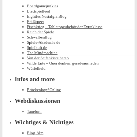
Boardgamejunkies
Brettspielfeed
Eighties Nostalgia Blog
Erklärpeer
Fischkrieg – Tabletopzubehör der Extraklasse
Reich der Spiele
Schwalbenflug
Spiele-Akademie.de
Spielkult.de
The Mindmachine
Von der Seifenkiste herab
Wilde Ente – Quer denken, geradeaus reden
Würfelheld
Infos and more
Brückenkopf Online
Webdiskussionen
Tanelorn
Wichtiges & Nichtiges
Blog-Alm