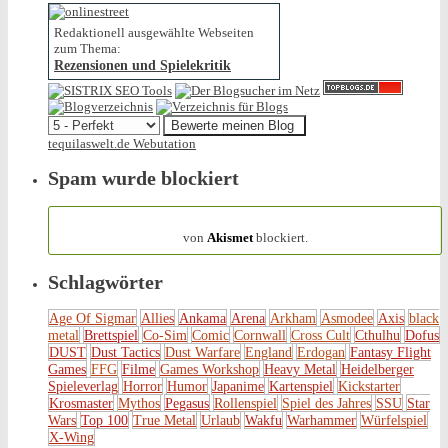
Redaktionell ausgewählte Webseiten
zum Thema:
Rezensionen und Spielekritik
tequilaswelt.de Webutation
Spam wurde blockiert
154.317 Spam
von
Akismet
blockiert.
Schlagwörter
Age Of Sigmar
Allies
Ankama
Arena
Arkham
Asmodee
Axis
black
metal
Brettspiel
Co-Sim
Comic
Cornwall
Cross Cult
Cthulhu
Dofus
DUST
Dust Tactics
Dust Warfare
England
Erdogan
Fantasy Flight
Games
FFG
Filme
Games Workshop
Heavy Metal
Heidelberger
Spieleverlag
Horror
Humor
Japanime
Kartenspiel
Kickstarter
Krosmaster
Mythos
Pegasus
Rollenspiel
Spiel des Jahres
SSU
Star
Wars
Top 100
True Metal
Urlaub
Wakfu
Warhammer
Würfelspiel
X-Wing