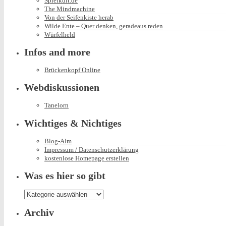
Spielkult.de
The Mindmachine
Von der Seifenkiste herab
Wilde Ente – Quer denken, geradeaus reden
Würfelheld
Infos and more
Brückenkopf Online
Webdiskussionen
Tanelorn
Wichtiges & Nichtiges
Blog-Alm
Impressum / Datenschutzerklärung
kostenlose Homepage erstellen
Was es hier so gibt
Was
es
hier
Archiv
so
gibt