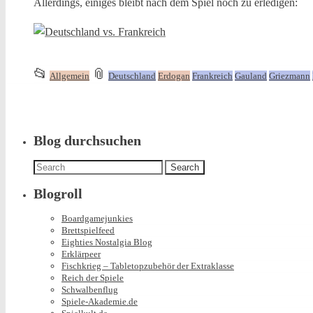
Allerdings, einiges bleibt nach dem Spiel noch zu erledigen:
This
and
📂
📎
Allgemein
Deutschland
Erdogan
Frankreich
Gauland
Griezmann
entry
tagged
was
posted
in
Blog durchsuchen
Search
for:
Blogroll
Boardgamejunkies
Brettspielfeed
Eighties Nostalgia Blog
Erklärpeer
Fischkrieg – Tabletopzubehör der Extraklasse
Reich der Spiele
Schwalbenflug
Spiele-Akademie.de