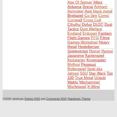
Age Of Sigmar
Allies
Ankama
Arena
Arkham
Asmodee
Axis
black metal
Brettspiel
Co-Sim
Comic
Cornwall
Cross Cult
Cthulhu
Dofus
DUST
Dust
Tactics
Dust Warfare
England
Erdogan
Fantasy
Flight Games
FFG
Filme
Games Workshop
Heavy
Metal
Heidelberger
Spieleverlag
Horror
Humor
Japanime
Kartenspiel
Kickstarter
Krosmaster
Mythos
Pegasus
Rollenspiel
Spiel des
Jahres
SSU
Star Wars
Top
100
True Metal
Urlaub
Wakfu
Warhammer
Würfelspiel
X-Wing
©2026 raindrops
Entries RSS
and
Comments RSS
Raindrops Theme