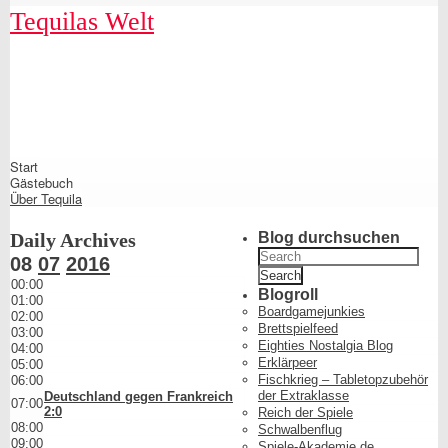
Skip
Skip
Skip
Skip
Skip
Skip
Skip
Skip
Skip
Skip
Tequilas Welt
to
to
to
to
to
to
to
to
to
to
content
SEARCH-
LINKS-
CATEGORIES-
ARCHIVES-
META-
FACEBOOK-
TEXT-
AKISMET_WIDGET-
TAG_CLOUD-
3
3
3
3
3
LIKE-
3
2
3
BUTTON-
GENERATOR
Shrunk
Expand
Start
Primary
Gästebuch
Navigation
Über Tequila
Daily Archives
Blog durchsuchen
Search
08
07
2016
for:
00:00
Blogroll
01:00
Boardgamejunkies
02:00
Brettspielfeed
03:00
Eighties Nostalgia Blog
04:00
Erklärpeer
05:00
Fischkrieg – Tabletopzubehör
06:00
der Extraklasse
Deutschland gegen Frankreich
07:00
2:0
Reich der Spiele
08:00
Schwalbenflug
09:00
Spiele-Akademie.de