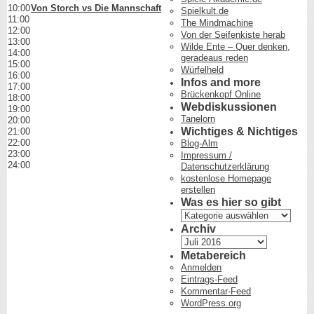
10:00
Von Storch vs Die Mannschaft
Spielkult.de
11:00
The Mindmachine
12:00
Von der Seifenkiste herab
13:00
Wilde Ente – Quer denken,
14:00
geradeaus reden
15:00
Würfelheld
16:00
Infos and more
17:00
Brückenkopf Online
18:00
Webdiskussionen
19:00
Tanelorn
20:00
Wichtiges & Nichtiges
21:00
22:00
Blog-Alm
23:00
Impressum /
24:00
Datenschutzerklärung
kostenlose Homepage
erstellen
Was es hier so gibt
Was
es
Archiv
hier
Archiv
so
Metabereich
gibt
Anmelden
Eintrags-Feed
Kommentar-Feed
WordPress.org