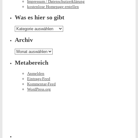
Impressum / Datenschutzerklärung
kostenlose Homepage erstellen
Was es hier so gibt
Was
es
hier
Archiv
so
gibt
Archiv
Metabereich
Anmelden
Eintrags-Feed
Kommentar-Feed
WordPress.org