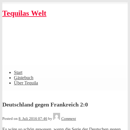
Skip
to
Tequilas Welt
content
Shrunk
Expand
Primary
Start
Navigation
Gästebuch
Über Tequila
Deutschland gegen Frankreich 2:0
Tequila
Posted on
8. Juli 2016 07:46
by
Comment
Es wäre so schön gewesen, wenn die Serie der Deutschen gegen