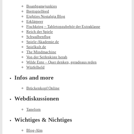
Boardgamejunkies
Brettspielfeed
Eighties Nostalgia Blog
Erklärpeer
Fischkrieg – Tabletopzubehör der Extraklasse
Reich der Spiele
Schwalbenflug
Spiele-Akademie.de
Spielkult.de
The Mindmachine
Von der Seifenkiste herab
Wilde Ente – Quer denken, geradeaus reden
Würfelheld
Infos and more
Brückenkopf Online
Webdiskussionen
Tanelorn
Wichtiges & Nichtiges
Blog-Alm