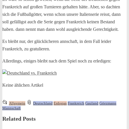
Frankreich auf großen Turnieren gehalten hätte. Aber, so dachten
sich die Fußballgötter, wenn schon unsere Italienserie reisst, dann
soll gefälligst auch die Serie gegen Frankreich keinen Bestand
haben. dann nennt man dann wohl ausgleichende Gerechtigkeit.
Es bleibt nur, der glücklicheren annschaft, in dem Fall leider
Frankreich, zu gratulieren.
Allerdings, einiges bleibt nach dem Spiel noch zu erledigen:
Keine ählichen Artikel
This
and
📂
📎
Allgemein
Deutschland
Erdogan
Frankreich
Gauland
Griezmann
entry
tagged
Mannschaft
was
Related Posts
posted