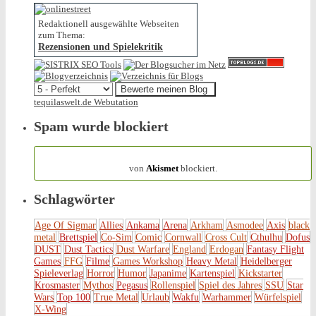
Redaktionell ausgewählte Webseiten
zum Thema:
Rezensionen und Spielekritik
tequilaswelt.de Webutation
Spam wurde blockiert
154.316 Spam
von
Akismet
blockiert.
Schlagwörter
Age Of Sigmar
Allies
Ankama
Arena
Arkham
Asmodee
Axis
black
metal
Brettspiel
Co-Sim
Comic
Cornwall
Cross Cult
Cthulhu
Dofus
DUST
Dust Tactics
Dust Warfare
England
Erdogan
Fantasy Flight
Games
FFG
Filme
Games Workshop
Heavy Metal
Heidelberger
Spieleverlag
Horror
Humor
Japanime
Kartenspiel
Kickstarter
Krosmaster
Mythos
Pegasus
Rollenspiel
Spiel des Jahres
SSU
Star
Wars
Top 100
True Metal
Urlaub
Wakfu
Warhammer
Würfelspiel
X-Wing