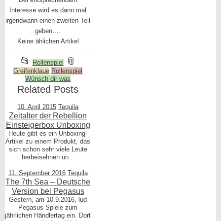
Interesse wird es dann mal
irgendwann einen zweiten Teil
geben….
Keine ählichen Artikel
This
and
📂
📎
Rollenspiel
Greifenklaue
entry
Rollenspiel
tagged
Wünsch dir was
was
Related Posts
posted
10. April 2015
Tequila
in
Zeitalter der Rebellion
Einsteigerbox Unboxing
Heute gibt es ein Unboxing-
Artikel zu einem Produkt, das
sich schon sehr viele Leute
herbeisehnen un...
11. September 2016
Tequila
The 7th Sea – Deutsche
Version bei Pegasus
Gestern, am 10.9.2016, lud
Pegasus Spiele zum
jährlichen Händlertag ein. Dort