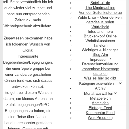
teil. Selbstverständlich bin ich
Spielkult.de
The Mindmachine
auch wieder viel zu spät und
Von der Seifenkiste herab
habe nun entsprechenden
Wilde Ente – Quer denken,
Zeitdruck, mein
geradeaus reden
Wichtelgeschenk abzuliefern.
Würfelheld
Infos and more
Brückenkopf Online
Zugewiesen bekommen habe
Webdiskussionen
ich folgenden Wunsch von
Tanelorn
Wichtiges & Nichtiges
Gloria:
Blog-Alm
Interessante
Impressum /
Begebenheiten/Begegnungen,
Datenschutzerklärung
die einer Spielergruppe bei
kostenlose Homepage
erstellen
einer Landpartie geschehen
Was es hier so gibt
können (und was sich daraus
Was
entwickeln könnte).
es
Archiv
hier
Es geht bei diesem Wunsch
Archiv
so
Metabereich
darum, ein kleines Arsenal an
gibt
Anmelden
Zufallsbegegnungen/NPC-
Eintrags-Feed
Begegnungen zu haben, die
Kommentar-Feed
eine Reise über flaches
WordPress.org
Land interessanter gestalten
können. Gerne auch mit