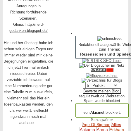
Anregungen in
Richtung fortführende
Szenarien.
Gloria,
http://nerd-
gedanken.blogspot.de/
Hin und her überlegt habe ich
Redaktionell ausgewählte Web
schon seit einigen Tagen und
zum Thema:
Rezensionen und Spielekr
immer wieder sind mir kleine
Begegnungen eingefallen, die
ich jetzt hier mal einfach
niederschreibe. Dabei
verzichte ich bewusst auf
eine Nummerierung oder gar
eine Tabelle zum auswürfeln,
tequilaswelt.de Webutation
vielmehr soll das hier ein
Spam wurde blockiert
Ideenbaukasten werden, den
154.316 Spam
ich, wer weiß, vielleicht
von
Akismet
blockiert.
irgendwann noch mal
Schlagwörter
ausbaue…
Age Of Sigmar
Allies
Ankama
Arena
Arkham