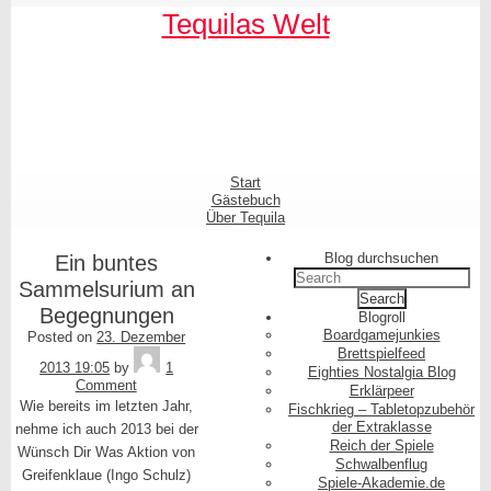
Skip
Tequilas Welt
to
content
Shrunk
Expand
Primary
Start
Navigation
Gästebuch
Über Tequila
Blog durchsuchen
Ein buntes
Search
Sammelsurium an
for:
Begegnungen
Blogroll
Boardgamejunkies
Posted on
23. Dezember
Tequila
Brettspielfeed
2013 19:05
by
1
Eighties Nostalgia Blog
Comment
Erklärpeer
Wie bereits im letzten Jahr,
Fischkrieg – Tabletopzubehör
der Extraklasse
nehme ich auch 2013 bei der
Reich der Spiele
Wünsch Dir Was Aktion von
Schwalbenflug
Greifenklaue (Ingo Schulz)
Spiele-Akademie.de