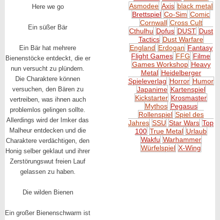
Asmodee
Axis
black metal
Here we go
Brettspiel
Co-Sim
Comic
Cornwall
Cross Cult
Ein süßer Bär
Cthulhu
Dofus
DUST
Dust
Tactics
Dust Warfare
England
Erdogan
Fantasy
Ein Bär hat mehrere
Flight Games
FFG
Filme
Bienenstöcke entdeckt, die er
Games Workshop
Heavy
nun versucht zu plündern.
Metal
Heidelberger
Die Charaktere können
Spieleverlag
Horror
Humor
versuchen, den Bären zu
Japanime
Kartenspiel
Kickstarter
Krosmaster
vertreiben, was ihnen auch
Mythos
Pegasus
problemlos gelingen sollte.
Rollenspiel
Spiel des
Allerdings wird der Imker das
Jahres
SSU
Star Wars
Top
Malheur entdecken und die
100
True Metal
Urlaub
Wakfu
Warhammer
Charaktere verdächtigen, den
Würfelspiel
X-Wing
Honig selber geklaut und ihrer
Zerstörungswut freien Lauf
gelassen zu haben.
Die wilden Bienen
Ein großer Bienenschwarm ist