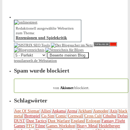
Redaktionell ausgewählte Webseiten
zum Thema:
Rezensionen und Spielekritik
tequilaswelt.de Webutation
Spam wurde blockiert
154.317 Spam
von
Akismet
blockiert.
Schlagwörter
Age Of Sigmar
Allies
Ankama
Arena
Arkham
Asmodee
Axis
black
metal
Brettspiel
Co-Sim
Comic
Cornwall
Cross Cult
Cthulhu
Dofus
DUST
Dust Tactics
Dust Warfare
England
Erdogan
Fantasy Flight
Games
FFG
Filme
Games Workshop
Heavy Metal
Heidelberger