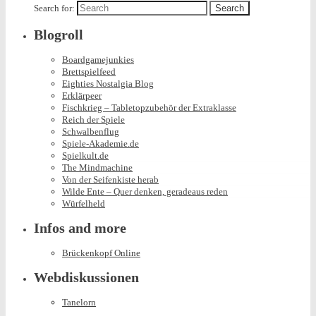
Search for:
Blogroll
Boardgamejunkies
Brettspielfeed
Eighties Nostalgia Blog
Erklärpeer
Fischkrieg – Tabletopzubehör der Extraklasse
Reich der Spiele
Schwalbenflug
Spiele-Akademie.de
Spielkult.de
The Mindmachine
Von der Seifenkiste herab
Wilde Ente – Quer denken, geradeaus reden
Würfelheld
Infos and more
Brückenkopf Online
Webdiskussionen
Tanelorn