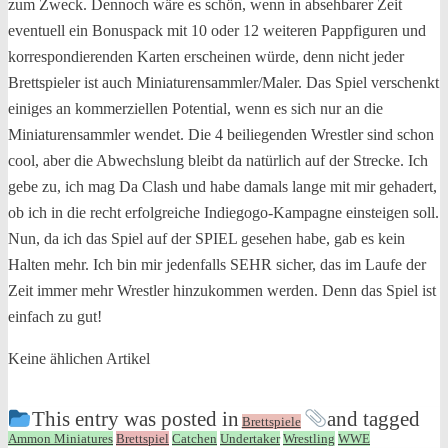
zum Zweck. Dennoch wäre es schön, wenn in absehbarer Zeit
eventuell ein Bonuspack mit 10 oder 12 weiteren Pappfiguren und
korrespondierenden Karten erscheinen würde, denn nicht jeder
Brettspieler ist auch Miniaturensammler/Maler. Das Spiel verschenkt
einiges an kommerziellen Potential, wenn es sich nur an die
Miniaturensammler wendet. Die 4 beiliegenden Wrestler sind schon
cool, aber die Abwechslung bleibt da natürlich auf der Strecke. Ich
gebe zu, ich mag Da Clash und habe damals lange mit mir gehadert,
ob ich in die recht erfolgreiche Indiegogo-Kampagne einsteigen soll.
Nun, da ich das Spiel auf der SPIEL gesehen habe, gab es kein
Halten mehr. Ich bin mir jedenfalls SEHR sicher, das im Laufe der
Zeit immer mehr Wrestler hinzukommen werden. Denn das Spiel ist
einfach zu gut!
Keine ählichen Artikel
This entry was posted in
and tagged
Brettspiele
Ammon Miniatures
Brettspiel
Catchen
Undertaker
Wrestling
WWE