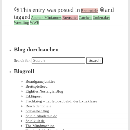
📂
This entry was posted in
📎
and
Brettspiele
tagged
Ammon Miniatures
Brettspiel
Catchen
Undertaker
Wrestling
WWE
Blog durchsuchen
Search for:
Blogroll
Boardgamejunkies
Brettspielfeed
Eighties Nostalgia Blog
Erklärpeer
Fischkrieg – Tabletopzubehör der Extraklasse
Reich der Spiele
Schwalbenflug
Spiele-Akademie.de
Spielkult.de
The Mindmachine